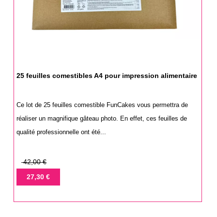
25 feuilles comestibles A4 pour impression alimentaire
Ce lot de 25 feuilles comestible FunCakes vous permettra de
réaliser un magnifique gâteau photo. En effet, ces feuilles de
qualité professionnelle ont été...
Prix
42,00 €
de
Prix
27,30 €
base