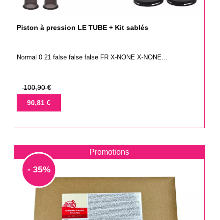
Piston à pression LE TUBE + Kit sablés
Normal 0 21 false false false FR X-NONE X-NONE...
Prix
100,90 €
de
Prix
90,81 €
base
Promotions
- 35%