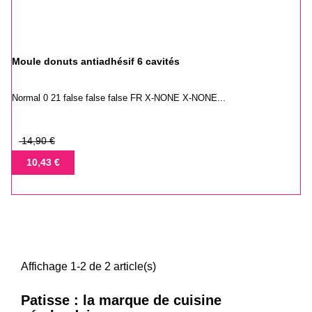
Moule donuts antiadhésif 6 cavités
Normal 0 21 false false false FR X-NONE X-NONE...
Prix
14,90 €
de
Prix
10,43 €
base
Affichage 1-2 de 2 article(s)
Patisse : la marque de cuisine