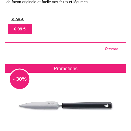
de façon originale et facile vos fruits et légumes.
Prix
9,98 €
de
Prix
6,99 €
base
Rupture
Promotions
- 30%