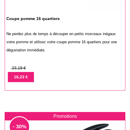
Coupe pomme 16 quartiers
Ne perdez plus de temps à découper en petits morceaux inégaux
votre pomme et utilisez votre coupe pomme 16 quartiers pour une
dégustation immédiate.
Prix
23,19 €
de
Prix
16,23 €
base
Promotions
- 30%