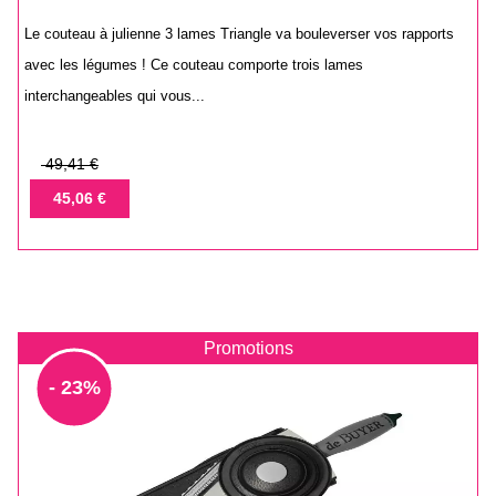
Le couteau à julienne 3 lames Triangle va bouleverser vos rapports
avec les légumes ! Ce couteau comporte trois lames
interchangeables qui vous...
Prix
49,41 €
de
Prix
45,06 €
base
Promotions
- 23%