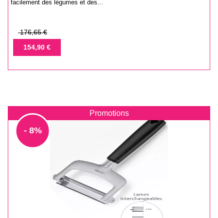
facilement des légumes et des...
Prix
176,65 €
de
Prix
154,90 €
base
Promotions
- 8%