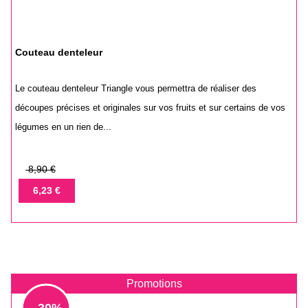
Couteau denteleur
Le couteau denteleur Triangle vous permettra de réaliser des
découpes précises et originales sur vos fruits et sur certains de vos
légumes en un rien de...
Prix
8,90 €
de
Prix
6,23 €
base
Promotions