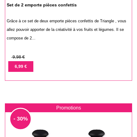
Set de 2 emporte pièces confettis
Grâce à ce set de deux emporte pièces confettis de Triangle , vous
allez pouvoir apporter de la créativité à vos fruits et légumes. Il se
compose de 2...
Prix
9,98 €
de
Prix
6,99 €
base
Promotions
- 30%