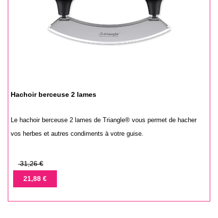
Hachoir berceuse 2 lames
Le hachoir berceuse 2 lames de Triangle® vous permet de hacher
vos herbes et autres condiments à votre guise.
Prix
31,26 €
de
Prix
21,88 €
base