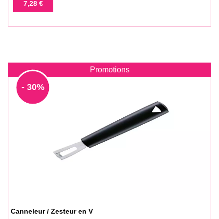
de
Prix
7,28 €
base
Promotions
- 30%
Canneleur / Zesteur en V