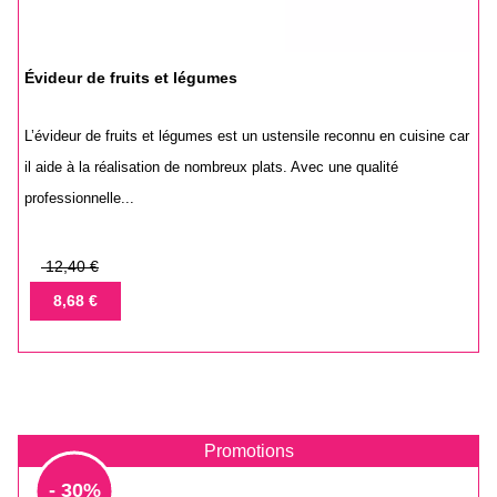
Évideur de fruits et légumes
L’évideur de fruits et légumes est un ustensile reconnu en cuisine car
il aide à la réalisation de nombreux plats. Avec une qualité
professionnelle...
Prix
12,40 €
de
Prix
8,68 €
base
Promotions
- 30%