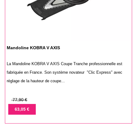
Mandoline KOBRA V AXIS
La Mandoline KOBRA V AXIS Coupe Tranche professionnelle est
fabriquée en France. Son système novateur "Clic Express" avec
réglage de la hauteur de coupe...
Prix
77,90 €
de
Prix
63,05 €
base