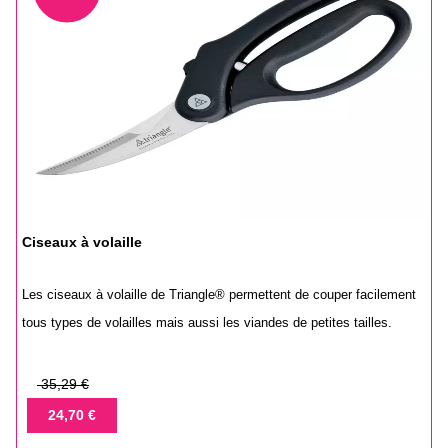
Ciseaux à volaille
Les ciseaux à volaille de Triangle® permettent de couper facilement
tous types de volailles mais aussi les viandes de petites tailles.
Prix
35,29 €
de
Prix
24,70 €
base