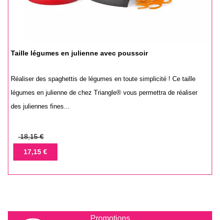
Taille légumes en julienne avec poussoir
Réaliser des spaghettis de légumes en toute simplicité ! Ce taille
légumes en julienne de chez Triangle® vous permettra de réaliser
des juliennes fines...
Prix
18,15 €
de
Prix
17,15 €
base
Promotions