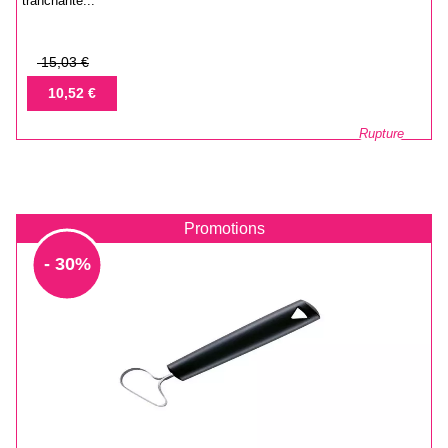
tranchante...
Prix
15,03 €
de
Prix
10,52 €
base
Rupture
Promotions
- 30%