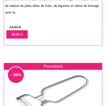
de réaliser de jolies billes de fruits, de légumes et même de fromage
avec la...
Prix
14,62 €
de
Prix
10,23 €
base
Promotions
- 30%