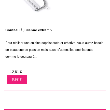
Couteau à julienne extra fin
Pour réaliser une cuisine sophistiquée et créative, vous aurez besoin
de beaucoup de passion mais aussi d’ustensiles sophistiqués
comme le couteau à...
Prix
12,81 €
de
Prix
8,97 €
base