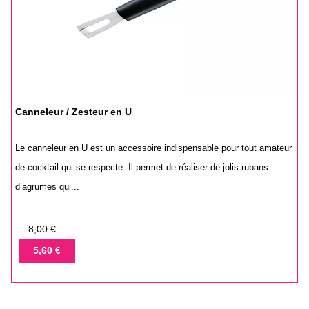
Canneleur / Zesteur en U
Le canneleur en U est un accessoire indispensable pour tout amateur
de cocktail qui se respecte. Il permet de réaliser de jolis rubans
d’agrumes qui...
Prix
8,00 €
de
Prix
5,60 €
base