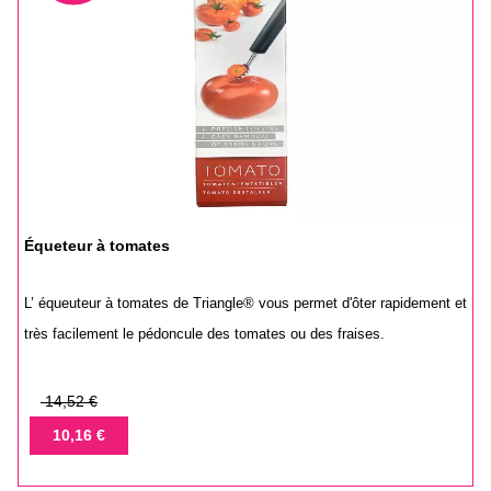
Équeteur à tomates
L’ équeuteur à tomates de Triangle® vous permet d'ôter rapidement et
très facilement le pédoncule des tomates ou des fraises.
Prix
14,52 €
de
Prix
10,16 €
base