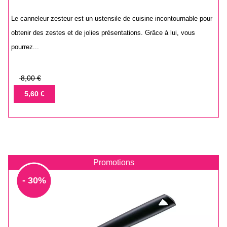
Le canneleur zesteur est un ustensile de cuisine incontournable pour
obtenir des zestes et de jolies présentations. Grâce à lui, vous
pourrez...
Prix
8,00 €
de
Prix
5,60 €
base
Promotions
- 30%