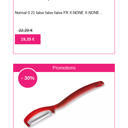
Normal 0 21 false false false FR X-NONE X-NONE...
Prix
22,20 €
de
Prix
19,35 €
base
Promotions
- 30%