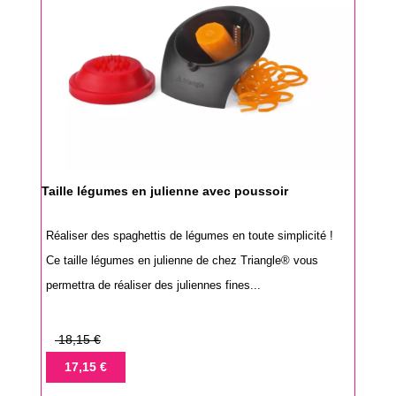
Taille légumes en julienne avec poussoir
Réaliser des spaghettis de légumes en toute simplicité !
Ce taille légumes en julienne de chez Triangle® vous
permettra de réaliser des juliennes fines...
Prix
18,15 €
de
Prix
17,15 €
base