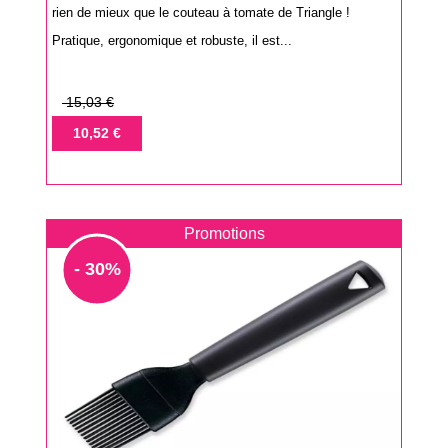
rien de mieux que le couteau à tomate de Triangle !
Pratique, ergonomique et robuste, il est...
Prix
15,03 €
de
Prix
10,52 €
base
Promotions
- 30%