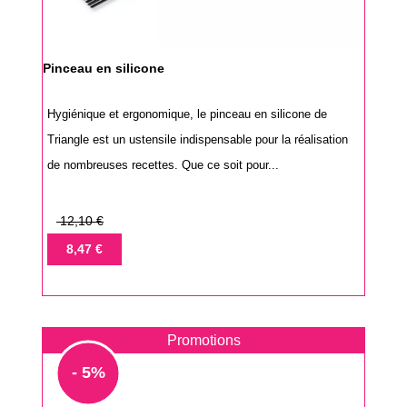
Pinceau en silicone
Hygiénique et ergonomique, le pinceau en silicone de
Triangle est un ustensile indispensable pour la réalisation
de nombreuses recettes. Que ce soit pour...
Prix
12,10 €
de
Prix
8,47 €
base
Promotions
- 5%