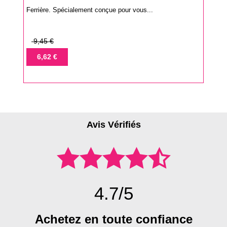
Ferrière. Spécialement conçue pour vous...
Prix
9,45 €
de
Prix
6,62 €
base
Avis Vérifiés
4.7/5
Achetez en toute confiance