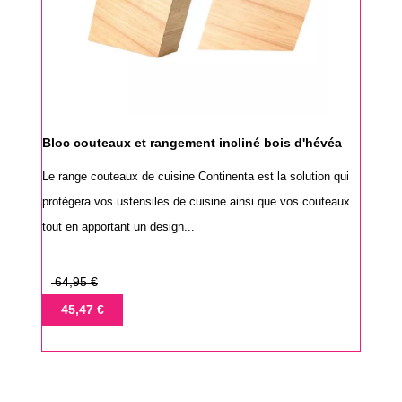
Bloc couteaux et rangement incliné bois d'hévéa
Le range couteaux de cuisine Continenta est la solution qui
protégera vos ustensiles de cuisine ainsi que vos couteaux
tout en apportant un design...
Prix
64,95 €
de
Prix
45,47 €
base