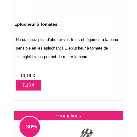
Éplucheur à tomates
Ne craignez plus d’abîmer vos fruits et légumes à la peau
sensible en les épluchant ! L’ éplucheur à tomate de
Triangle® vous permet de retirer la peau...
Prix
10,19 €
de
Prix
7,13 €
base
Promotions
- 30%