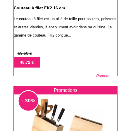
Couteau à filet FK2 16 cm
Le couteau à filet est un allié de taille pour poulets, poissons
et autres viandes, à absolument avoir dans sa cuisine. La
gamme de couteau FK2 conçue...
Prix
69,60 €
de
Prix
48,72 €
base
Rupture
Promotions
- 30%