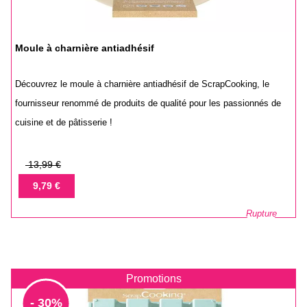
Moule à charnière antiadhésif
Découvrez le moule à charnière antiadhésif de ScrapCooking, le
fournisseur renommé de produits de qualité pour les passionnés de
cuisine et de pâtisserie !
Prix
13,99 €
de
Prix
9,79 €
base
Rupture
Promotions
- 30%