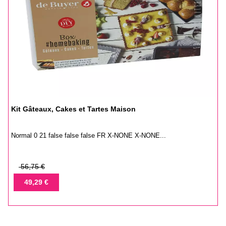
Kit Gâteaux, Cakes et Tartes Maison
Normal 0 21 false false false FR X-NONE X-NONE...
Prix
56,75 €
de
Prix
49,29 €
base