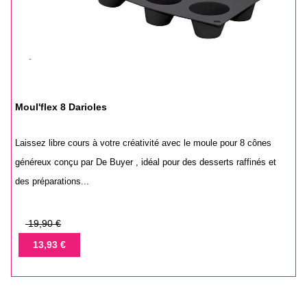
Moul'flex 8 Darioles
Laissez libre cours à votre créativité avec le moule pour 8 cônes
généreux conçu par De Buyer , idéal pour des desserts raffinés et
des préparations...
Prix
19,90 €
de
Prix
13,93 €
base