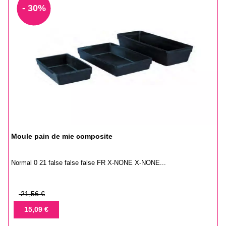
- 30%
Moule pain de mie composite
Normal 0 21 false false false FR X-NONE X-NONE...
Prix
21,56 €
de
Prix
15,09 €
base