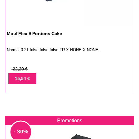
Moul'Flex 9 Portions Cake
Normal 0 21 false false false FR X-NONE X-NONE...
Prix
22,20 €
de
Prix
15,54 €
base
Promotions
- 30%