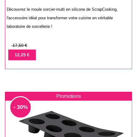
Découvrez le moule sorcier-multi en silicone de ScrapCooking,
l'accessoire idéal pour transformer votre cuisine en véritable
laboratoire de sorcellerie !
Prix
17,50 €
de
Prix
12,25 €
base
Promotions
- 30%