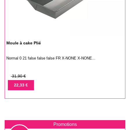
Moule à cake Plié
Normal 0 21 false false false FR X-NONE X-NONE...
Prix
31,90 €
de
Prix
22,33 €
base
Promotions