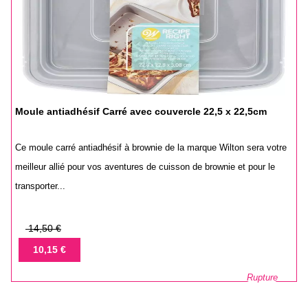
Moule antiadhésif Carré avec couvercle 22,5 x 22,5cm
Ce moule carré antiadhésif à brownie de la marque Wilton sera votre
meilleur allié pour vos aventures de cuisson de brownie et pour le
transporter...
Prix
14,50 €
de
Prix
10,15 €
base
Rupture