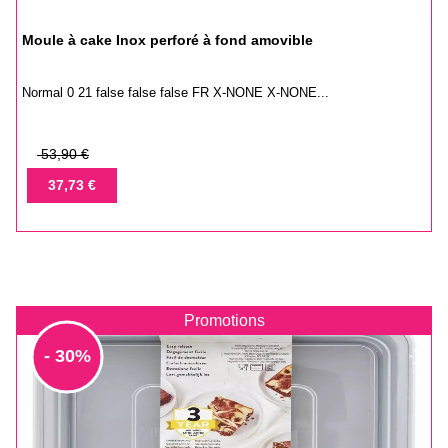
Moule à cake Inox perforé à fond amovible
Normal 0 21 false false false FR X-NONE X-NONE...
Prix
53,90 €
de
Prix
37,73 €
base
Promotions
- 30%