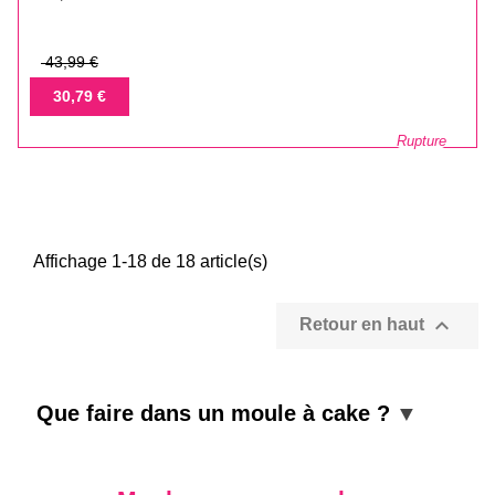
Prix
43,99 €
de
Prix
30,79 €
base
Rupture
Affichage 1-18 de 18 article(s)

Retour en haut
Que faire dans un moule à cake ?