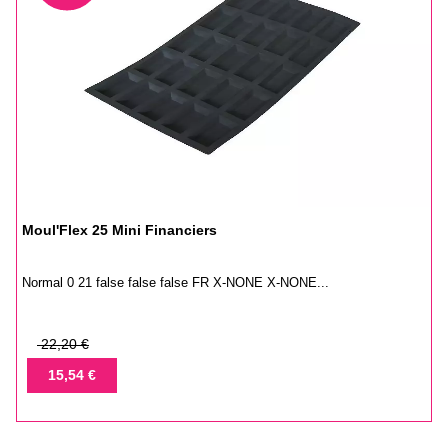
Moul'Flex 25 Mini Financiers
Normal 0 21 false false false FR X-NONE X-NONE...
Prix
22,20 €
de
Prix
15,54 €
base