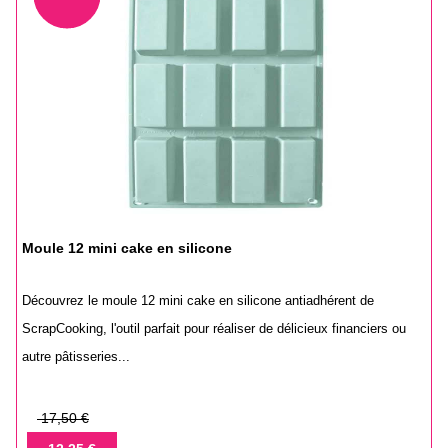
Moule 12 mini cake en silicone
Découvrez le moule 12 mini cake en silicone antiadhérent de
ScrapCooking, l'outil parfait pour réaliser de délicieux financiers ou
autre pâtisseries...
Prix
17,50 €
de
Prix