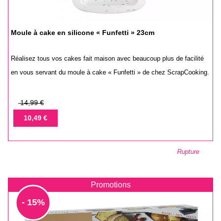
Moule à cake en silicone « Funfetti » 23cm
Réalisez tous vos cakes fait maison avec beaucoup plus de facilité
en vous servant du moule à cake « Funfetti » de chez ScrapCooking.
Prix
14,99 €
de
Prix
10,49 €
base
Rupture
Promotions
- 15%