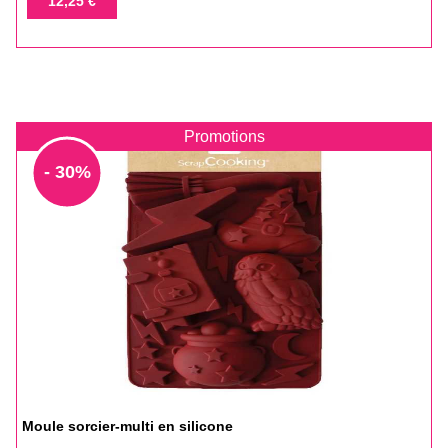
12,25 €
base
Promotions
- 30%
Moule sorcier-multi en silicone