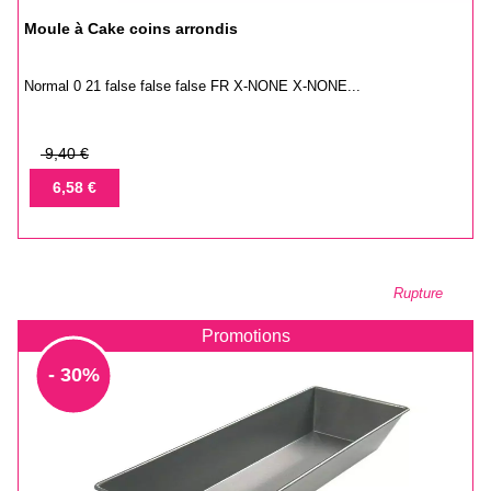
Moule à Cake coins arrondis
Normal 0 21 false false false FR X-NONE X-NONE...
Prix
9,40 €
de
Prix
6,58 €
base
Rupture
Promotions
- 30%