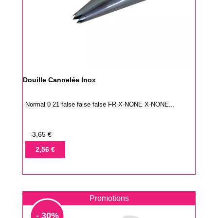
Douille Cannelée Inox
Normal 0 21 false false false FR X-NONE X-NONE...
Prix
3,65 €
de
Prix
2,56 €
base
Promotions
- 30%