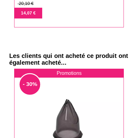
Prix
20,10 €
de
Prix
14,07 €
base
Les clients qui ont acheté ce produit ont
également acheté...
Promotions
- 30%