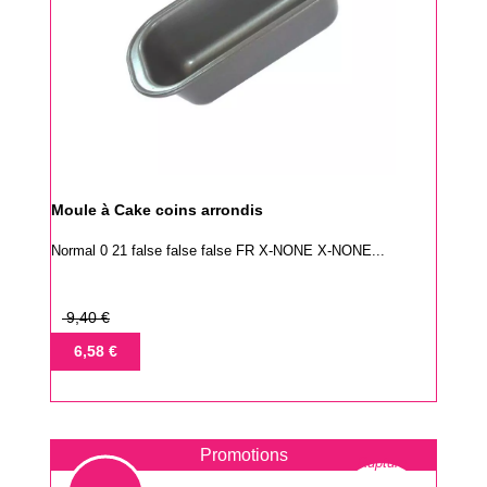
Moule à Cake coins arrondis
Normal 0 21 false false false FR X-NONE X-NONE...
Prix
9,40 €
de
Prix
6,58 €
base
Promotions
Rupture