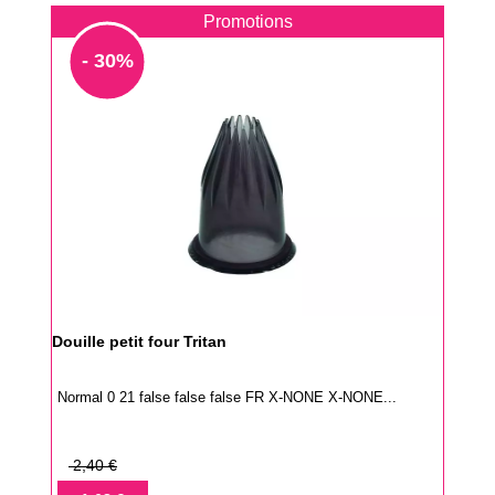
Promotions
- 30%
Douille petit four Tritan
Normal 0 21 false false false FR X-NONE X-NONE...
Prix
2,40 €
de
Prix