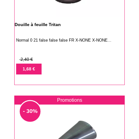
Douille à feuille Tritan
Normal 0 21 false false false FR X-NONE X-NONE...
Prix
2,40 €
de
Prix
1,68 €
base
Promotions
- 30%