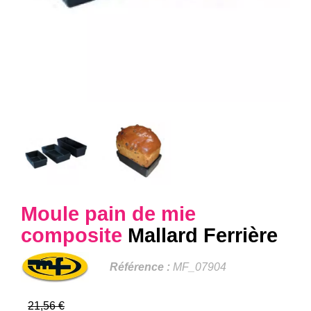
Moule pain de mie
composite
Mallard Ferrière
Référence :
MF_07904
21,56 €