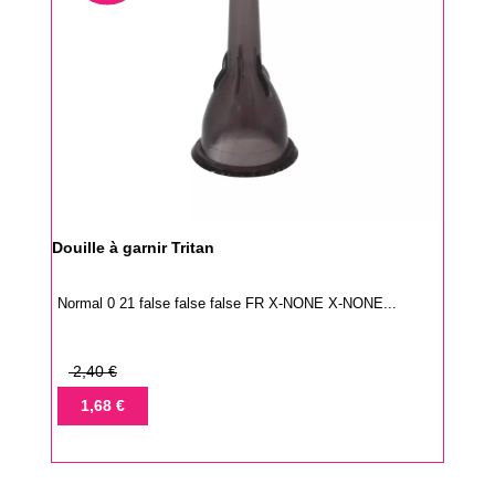
Douille à garnir Tritan
Normal 0 21 false false false FR X-NONE X-NONE...
Prix
2,40 €
de
Prix
1,68 €
base