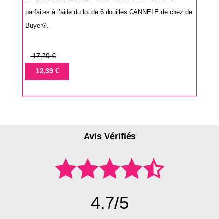
parfaites à l’aide du lot de 6 douilles CANNELE de chez de
Buyer®.
Prix
17,70 €
de
Prix
12,39 €
base
Avis Vérifiés
4.7/5