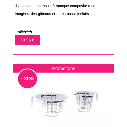
divine avec son moule à manqué composite rond !
Imaginez des gâteaux et tartes aussi parfaits...
Prix
19,94 €
de
Prix
13,96 €
base
Promotions
- 30%