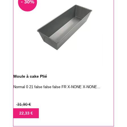
- 30%
Moule à cake Plié
Normal 0 21 false false false FR X-NONE X-NONE...
Prix
31,90 €
de
Prix
22,33 €
base