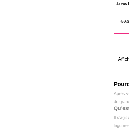
de vos 
Prix
Prix
50,3
de
base
Affic
Pourq
Après vo
de gran
Qu’es
Il s’agi
légumes 