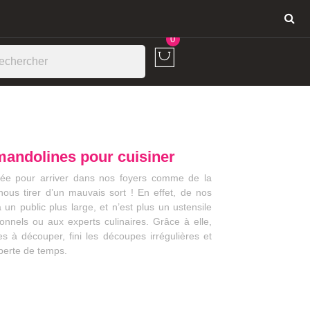
Connexion
0
andolines pour cuisiner
sée pour arriver dans nos foyers comme de la
ous tirer d’un mauvais sort ! En effet, de nos
 un public plus large, et n’est plus un ustensile
nnels ou aux experts culinaires. Grâce à elle,
es à découper, fini les découpes irrégulières et
 perte de temps.