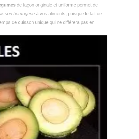
légumes
de façon originale et uniforme permet de
uisson homogène
à vos aliments, puisque le fait de
temps de cuisson unique qui ne différera pas en