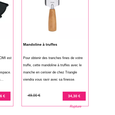
Mandoline à truffes
KOMI est
Pour obtenir des tranches fines de votre
s
truffe, cette mandoline à truffes avec le
espace.
manche en cerisier de chez Triangle
...
viendra vous ravir avec sa finesse.
Prix
Prix
49,00 €
6 €
34,30 €
de
Rupture
base