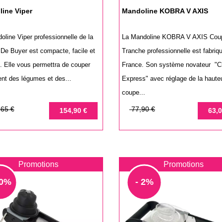
ine Viper
Mandoline KOBRA V AXIS
oline Viper professionnelle de la
La Mandoline KOBRA V AXIS Cou
De Buyer est compacte, facile et
Tranche professionnelle est fabriq
e. Elle vous permettra de couper
France. Son système novateur "Cl
ent des légumes et des...
Express" avec réglage de la haute
coupe...
Prix
Prix
65 €
77,90 €
154,90 €
63,0
de
base
Promotions
Promotions
10%
- 2%