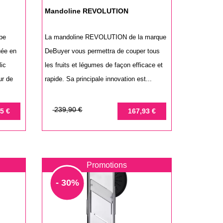
Mandoline REVOLUTION
pe
La mandoline REVOLUTION de la marque
uée en
DeBuyer vous permettra de couper tous
ic
les fruits et légumes de façon efficace et
ur de
rapide. Sa principale innovation est...
Prix
Prix
239,90 €
5 €
167,93 €
de
base
Promotions
- 30%