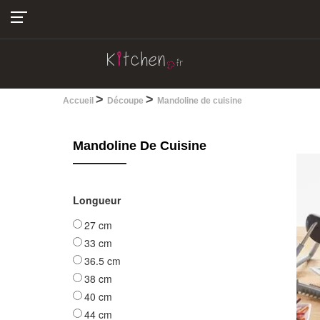
04.22.13.28.30
>
>
Accueil
Découpe
Mandoline de cuisine
Mandoline De Cuisine
Longueur
27 cm
33 cm
36.5 cm
38 cm
40 cm
44 cm