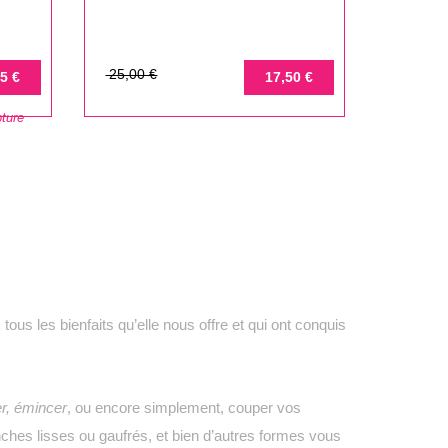
Prix
Prix
25,00 €
5 €
17,50 €
de
ture
base
ous les bienfaits qu’elle nous offre et qui ont conquis
r, émincer
, ou encore simplement, couper vos
nches lisses ou gaufrés, et bien d’autres formes vous