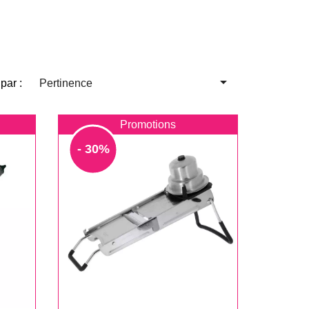

 par :
Pertinence
Promotions
- 30%