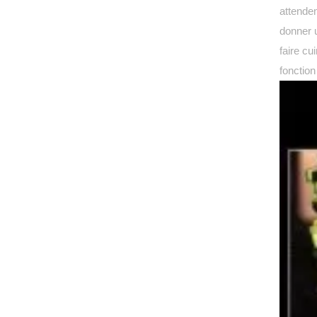
attenden
donner u
faire cu
fonction