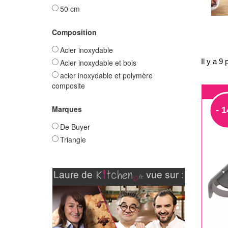
50 cm
Composition
Acier inoxydable
Il y a 9 
Acier inoxydable et bois
acier inoxydable et polymère
composite
Marques
- 
De Buyer
Triangle