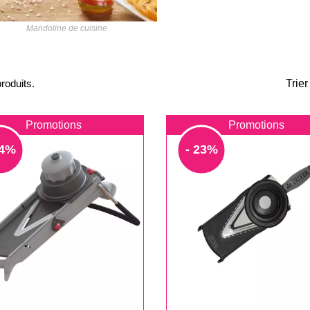
Mandoline de cuisine
produits.
Trier
Promotions
Promotions
14%
- 23%