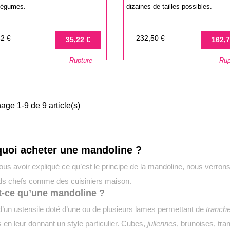
légumes.
dizaines de tailles possibles.
Prix
Prix
2 €
232,50 €
35,22 €
162,7
de
Rupture
Rup
base
hage 1-9 de 9 article(s)
uoi acheter une mandoline ?
us avoir expliqué ce qu’est le principe de la mandoline, nous verrons t
ds chefs comme des cuisiniers maison.
t-ce qu’une mandoline ?
t d’un ustensile doté d’une ou de plusieurs lames permettant de
tranche
en leur donnant un style particulier. Cubes,
juliennes
, brunoises, tra