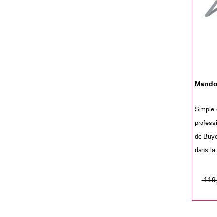
Mandol
Simple d
profess
de Buyer
dans la
Prix
Prix
119,
de
base