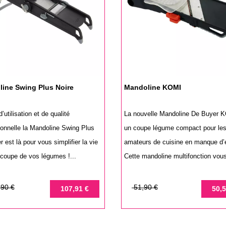
ine Swing Plus Noire
Mandoline KOMI
’utilisation et de qualité
La nouvelle Mandoline De Buyer 
ionnelle la Mandoline Swing Plus
un coupe légume compact pour le
 est là pour vous simplifier la vie
amateurs de cuisine en manque d’
 coupe de vos légumes !...
Cette mandoline multifonction vous
Prix
Prix
90 €
51,90 €
107,91 €
50,5
de
base