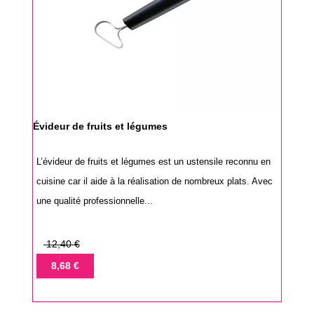
Évideur de fruits et légumes
L’évideur de fruits et légumes est un ustensile reconnu en
cuisine car il aide à la réalisation de nombreux plats. Avec
une qualité professionnelle...
Prix
12,40 €
de
Prix
8,68 €
base