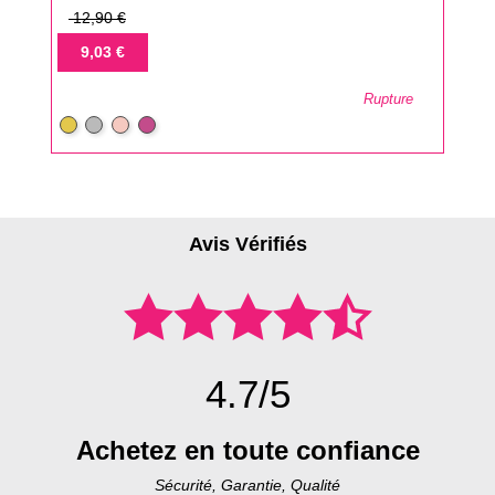
Prix
12,90 €
de
Prix
9,03 €
base
Rupture
Or
argent
Or
Rubis
Rose
Avis Vérifiés
4.7/5
Achetez en toute confiance
Sécurité, Garantie, Qualité