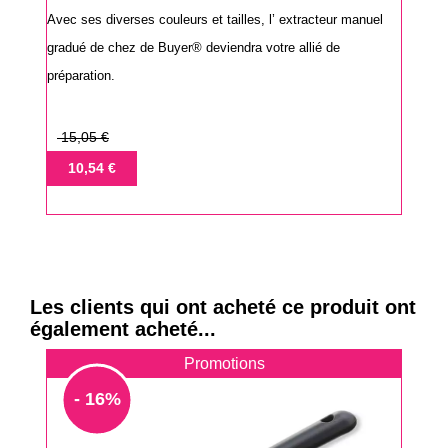
Avec ses diverses couleurs et tailles, l’ extracteur manuel
gradué de chez de Buyer® deviendra votre allié de
préparation.
Prix
15,05 €
de
Prix
10,54 €
base
Les clients qui ont acheté ce produit ont
également acheté...
Promotions
- 16%