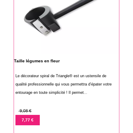
Taille légumes en fleur
Le décorateur spiral de Triangle® est un ustensile de
qualité professionnelle qui vous permettra d’épater votre
entourage en toute simplicité ! Il permet...
Prix
9,08 €
de
Prix
7,77 €
base