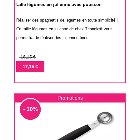
Taille légumes en julienne avec poussoir
Réaliser des spaghettis de légumes en toute simplicité !
Ce taille légumes en julienne de chez Triangle® vous
permettra de réaliser des juliennes fines...
Prix
18,15 €
de
Prix
17,15 €
base
Promotions
- 30%