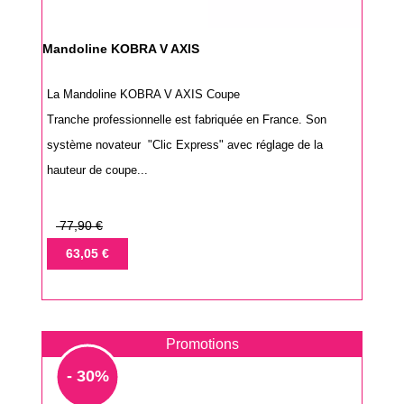
Mandoline KOBRA V AXIS
La Mandoline KOBRA V AXIS Coupe
Tranche professionnelle est fabriquée en France. Son
système novateur "Clic Express" avec réglage de la
hauteur de coupe...
Prix
77,90 €
de
Prix
63,05 €
base
Promotions
- 30%