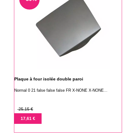
Plaque à four isolée double paroi
Normal 0 21 false false false FR X-NONE X-NONE...
Prix
25,15 €
de
Prix
17,61 €
base