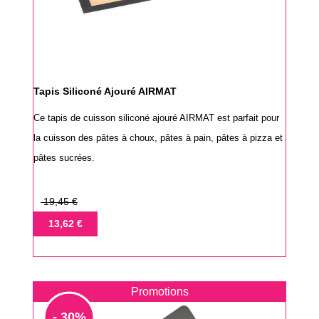
Tapis Siliconé Ajouré AIRMAT
Ce tapis de cuisson siliconé ajouré AIRMAT est parfait pour
la cuisson des pâtes à choux, pâtes à pain, pâtes à pizza et
pâtes sucrées.
Prix
19,45 €
de
Prix
13,62 €
base
Promotions
- 30%