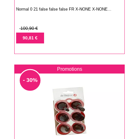
Normal 0 21 false false false FR X-NONE X-NONE...
Prix
100,90 €
de
Prix
90,81 €
base
Promotions
- 30%