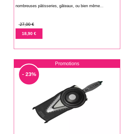
nombreuses pâtisseries, gâteaux, ou bien même...
Prix
27,00 €
de
Prix
18,90 €
base
Promotions
- 23%