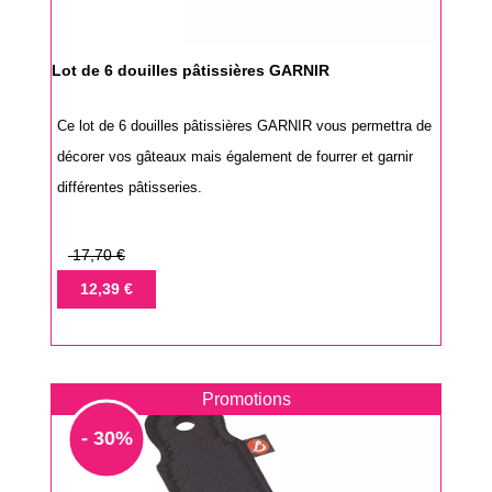
Lot de 6 douilles pâtissières GARNIR
Ce lot de 6 douilles pâtissières GARNIR vous permettra de
décorer vos gâteaux mais également de fourrer et garnir
différentes pâtisseries.
Prix
17,70 €
de
Prix
12,39 €
base
Promotions
- 30%