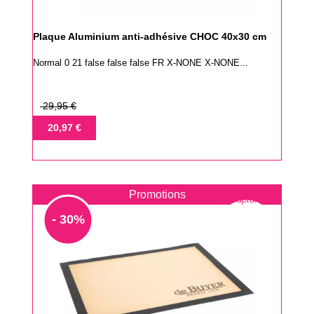
Plaque Aluminium anti-adhésive CHOC 40x30 cm
Normal 0 21 false false false FR X-NONE X-NONE...
Prix
29,95 €
de
Prix
20,97 €
base
Promotions
Rupture
- 30%