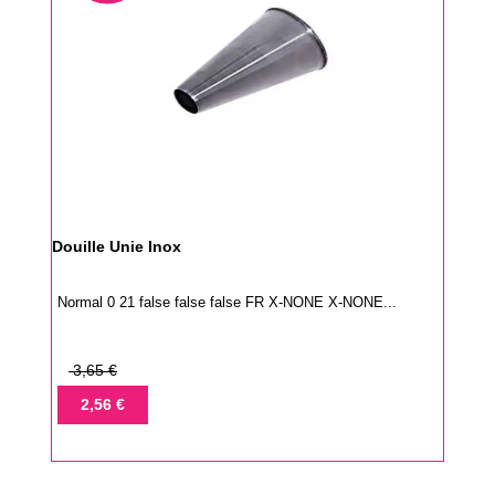
Douille Unie Inox
Normal 0 21 false false false FR X-NONE X-NONE...
Prix
3,65 €
de
Prix
2,56 €
base