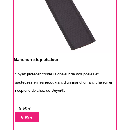
Manchon stop chaleur
Soyez protéger contre la chaleur de vos poêles et
sauteuses en les recouvrant d’un manchon anti chaleur en
néoprène de chez de Buyer®.
Prix
9,50 €
de
Prix
6,65 €
base