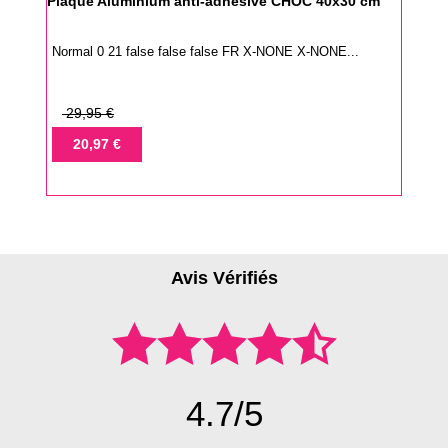
Plaque Aluminium anti-adhésive CHOC 40x30 cm
Normal 0 21 false false false FR X-NONE X-NONE...
Prix
29,95 €
de
Prix
20,97 €
base
Avis Vérifiés
4.7/5