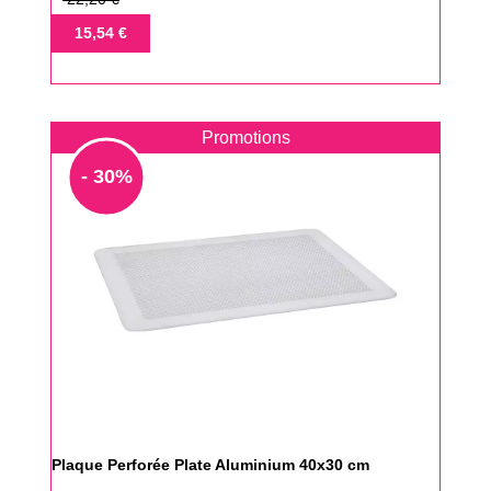
de
Prix
15,54 €
base
Promotions
- 30%
Plaque Perforée Plate Aluminium 40x30 cm