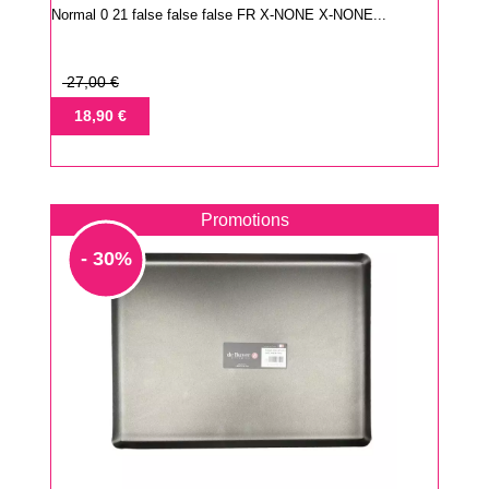
Normal 0 21 false false false FR X-NONE X-NONE...
Prix
27,00 €
de
Prix
18,90 €
base
Promotions
- 30%