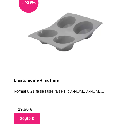
- 30%
Elastomoule 4 muffins
Normal 0 21 false false false FR X-NONE X-NONE...
Prix
29,50 €
de
Prix
20,65 €
base