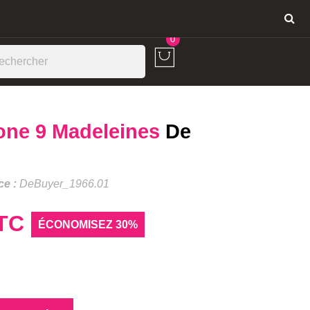
Connexion
0
cone 9 Madeleines
De
ce :
DeBuyer_1966.01
TC
ÉCONOMISEZ 30%