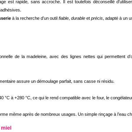
yage est rapide, sans accroche. Il est toutefois déconseillé d’utili
iadhésives.
sserie
à la recherche d’un outil
fiable
,
durable
et
précis
, adapté à un u
ionnelle de la madeleine, avec des lignes nettes qui permettent d
imentaire assure un démoulage parfait, sans casse ni résidu.
0 °C à +280 °C, ce qui le rend compatible avec le four, le congélateu
 forme même après de nombreux usages. Un simple rinçage à l’eau chau
 miel