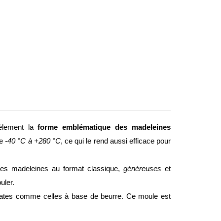
dèlement la
forme emblématique des madeleines
de
-40 °C à +280 °C
, ce qui le rend aussi efficace pour
des madeleines au format classique,
généreuses
et
uler.
cates comme celles à base de beurre. Ce moule est