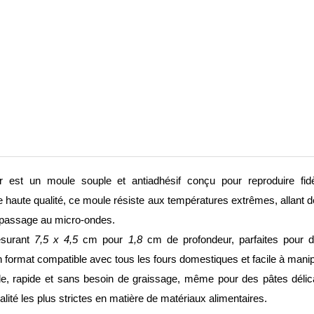
r est un moule souple et antiadhésif conçu pour reproduire fi
re haute qualité, ce moule résiste aux températures extrêmes, allant 
e passage au micro-ondes.
esurant
7,5 x 4,5
cm pour
1,8
cm de profondeur, parfaites pour 
 format compatible avec tous les fours domestiques et facile à manip
le, rapide et sans besoin de graissage, même pour des pâtes déli
ité les plus strictes en matière de matériaux alimentaires.