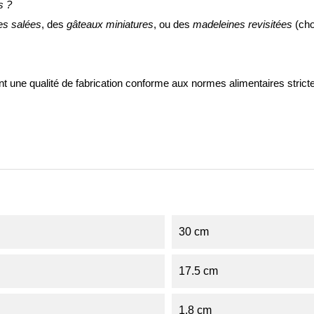
s ?
s salées
, des
gâteaux miniatures
, ou des
madeleines revisitées
(cho
nt une qualité de fabrication conforme aux normes alimentaires strict
30 cm
17.5 cm
1.8 cm