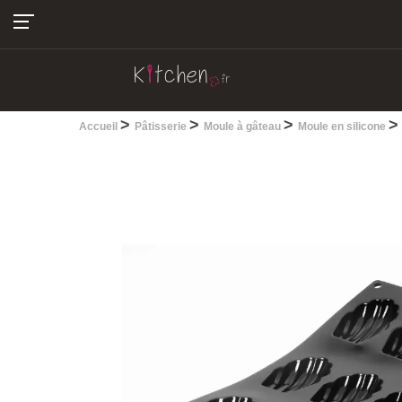
04.22.13.28.30
>
>
>
Accueil
Pâtisserie
Moule à gâteau
Moule en silicone