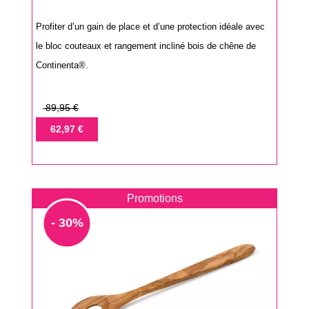
Profiter d’un gain de place et d’une protection idéale avec
le bloc couteaux et rangement incliné bois de chêne de
Continenta®.
Prix
89,95 €
de
Prix
62,97 €
base
Promotions
- 30%