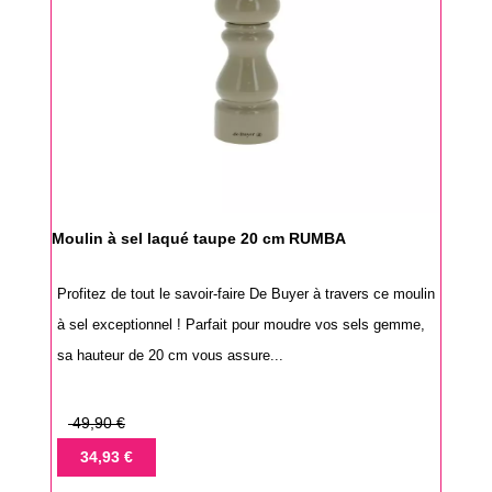
Moulin à sel laqué taupe 20 cm RUMBA
Profitez de tout le savoir-faire De Buyer à travers ce moulin
à sel exceptionnel ! Parfait pour moudre vos sels gemme,
sa hauteur de 20 cm vous assure...
Prix
49,90 €
de
Prix
34,93 €
base