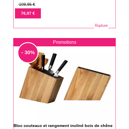
Prix
109,95 €
de
Prix
76,97 €
base
Rupture
Promotions
- 30%
Bloc couteaux et rangement incliné bois de chêne