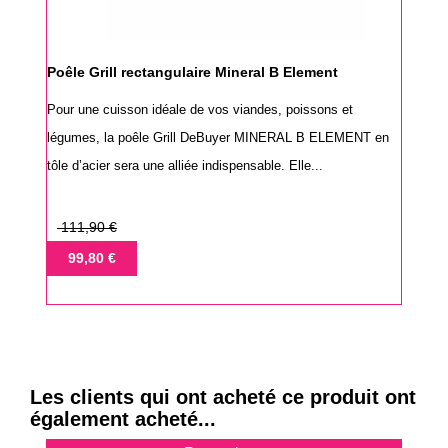
Poêle Grill rectangulaire Mineral B Element
Pour une cuisson idéale de vos viandes, poissons et
légumes, la poêle Grill DeBuyer MINERAL B ELEMENT en
tôle d’acier sera une alliée indispensable. Elle...
Prix
111,90 €
de
Prix
99,80 €
base
Les clients qui ont acheté ce produit ont
également acheté...