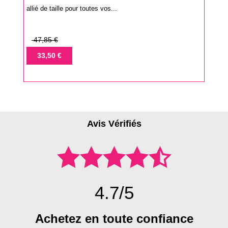
allié de taille pour toutes vos...
Prix
47,85 €
de
Prix
33,50 €
base
Avis Vérifiés
4.7/5
Achetez en toute confiance