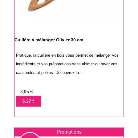
Cuillère à mélanger Olivier 30 cm
Pratique, la cuillère en bois vous permet de mélanger vos
ingrédients et vos préparations sans abimer ou rayer vos
casseroles et poêles. Découvrez la...
Prix
8,95 €
de
Prix
6,27 €
base
Promotions