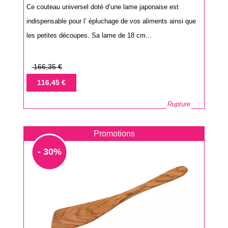
Ce couteau universel doté d’une lame japonaise est
indispensable pour l’ épluchage de vos aliments ainsi que
les petites découpes. Sa lame de 18 cm...
Prix
166,35 €
de
Prix
116,45 €
base
Rupture
Promotions
- 30%