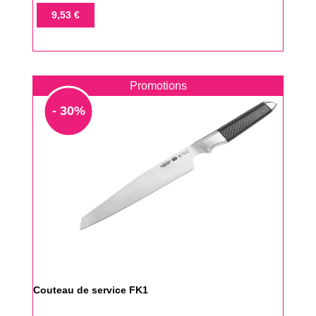
de
Prix
9,53 €
base
Promotions
- 30%
Couteau de service FK1