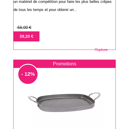
un matériel de compétition pour faire les plus belles crêpes
de tous les temps et pour obtenir un...
Prix
56,00 €
de
Prix
39,20 €
base
Rupture
Promotions
- 12%