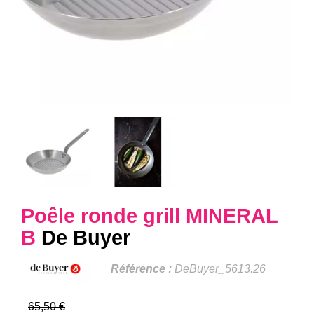
Poêle ronde grill MINERAL
B
De Buyer
Référence :
DeBuyer_5613.26
65,50 €