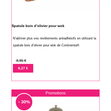
Spatule bois d’olivier pour wok
N’abîmer plus vos revêtements antiadhésifs en utilisant la
spatule bois d’olivier pour wok de Continenta®.
Prix
8,95 €
de
Prix
6,27 €
base
Promotions
- 30%