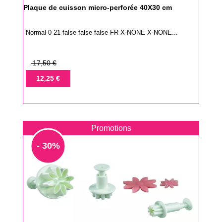
Plaque de cuisson micro-perforée 40X30 cm
Normal 0 21 false false false FR X-NONE X-NONE...
Prix
17,50 €
de
Prix
12,25 €
base
Promotions
- 30%