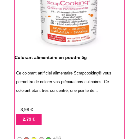
Colorant alimentaire en poudre 5g
Ce colorant artificiel alimentaire Scrapcooking® vous
permettra de colorer vos préparations culinaires. Ce
colorant étant très concentré, une pointe de...
Prix
3,98 €
de
Prix
2,79 €
base
+16