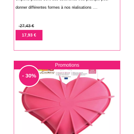
donner différentes formes à nos réalisations ....
Prix
27,43 €
de
Prix
17,93 €
base
Promotions
- 30%