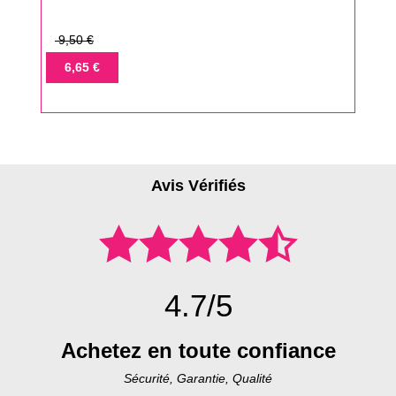
Prix
9,50 €
de
Prix
6,65 €
base
Avis Vérifiés
4.7/5
Achetez en toute confiance
Sécurité, Garantie, Qualité