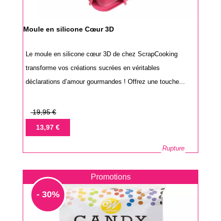
Moule en silicone Cœur 3D
Le moule en silicone cœur 3D de chez ScrapCooking
transforme vos créations sucrées en véritables
déclarations d’amour gourmandes ! Offrez une touche...
Prix
19,95 €
de
Prix
13,97 €
base
Rupture
Promotions
- 30%