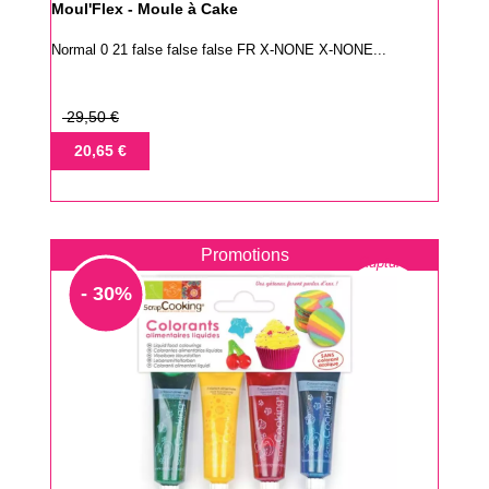
Moul'Flex - Moule à Cake
Normal 0 21 false false false FR X-NONE X-NONE...
Prix
29,50 €
de
Prix
20,65 €
base
Promotions
Rupture
- 30%