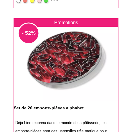
Blanc
Rouge
Jaune
Rose
vert-
pomme
Promotions
- 52%
Set de 26 emporte-pièces alphabet
Déjà bien reconnu dans le monde de la pâtisserie, les
emporte-pièces sont des ustensiles très pratique pour