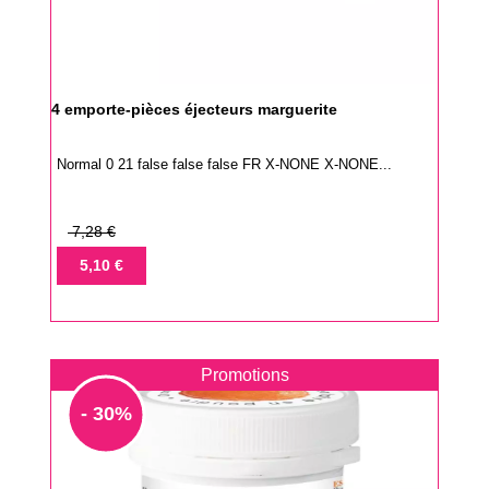
4 emporte-pièces éjecteurs marguerite
Normal 0 21 false false false FR X-NONE X-NONE...
Prix
7,28 €
de
Prix
5,10 €
base
Promotions
- 30%