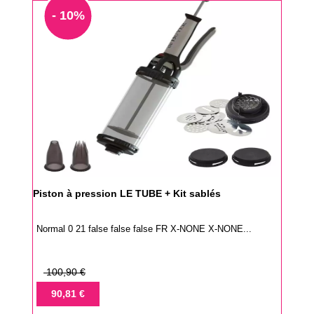
- 10%
Piston à pression LE TUBE + Kit sablés
Normal 0 21 false false false FR X-NONE X-NONE...
Prix
100,90 €
de
Prix
90,81 €
base