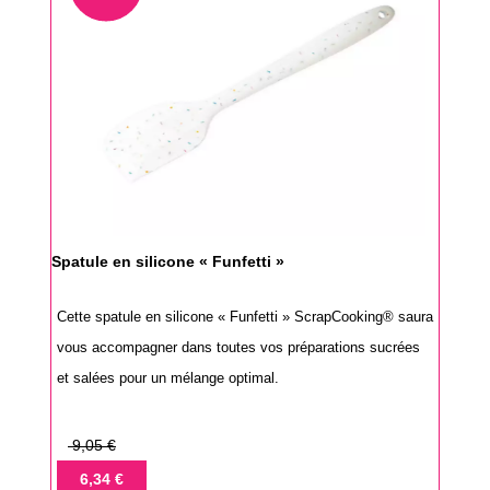
Spatule en silicone « Funfetti »
Cette spatule en silicone « Funfetti » ScrapCooking® saura
vous accompagner dans toutes vos préparations sucrées
et salées pour un mélange optimal.
Prix
9,05 €
de
Prix
6,34 €