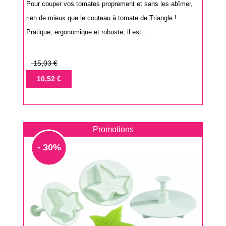
Pour couper vos tomates proprement et sans les abîmer,
rien de mieux que le couteau à tomate de Triangle !
Pratique, ergonomique et robuste, il est...
Prix
15,03 €
de
Prix
10,52 €
base
Promotions
- 30%