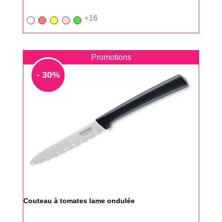
+16
Blanc
Rouge
Jaune
Rose
vert-
pomme
Promotions
- 30%
Couteau à tomates lame ondulée