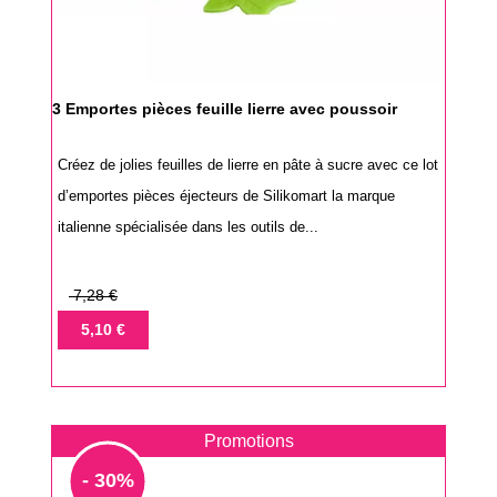
3 Emportes pièces feuille lierre avec poussoir
Créez de jolies feuilles de lierre en pâte à sucre avec ce lot
d’emportes pièces éjecteurs de Silikomart la marque
italienne spécialisée dans les outils de...
Prix
7,28 €
de
Prix
5,10 €
base
Promotions
- 30%