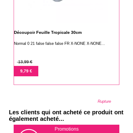
Découpoir Feuille Tropicale 30cm
Normal 0 21 false false false FR X-NONE X-NONE...
Prix
13,99 €
de
Prix
9,79 €
base
Rupture
Les clients qui ont acheté ce produit ont
également acheté...
Promotions