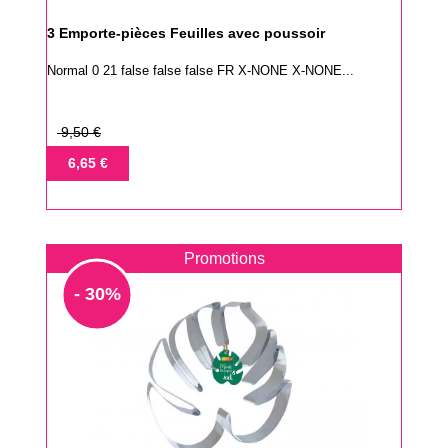
3 Emporte-pièces Feuilles avec poussoir
Normal 0 21 false false false FR X-NONE X-NONE...
Prix
9,50 €
de
Prix
6,65 €
base
Promotions
- 30%