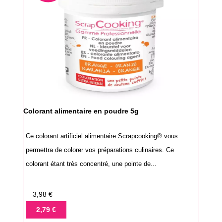
Colorant alimentaire en poudre 5g
Ce colorant artificiel alimentaire Scrapcooking® vous
permettra de colorer vos préparations culinaires. Ce
colorant étant très concentré, une pointe de...
Prix
3,98 €
de
Prix
2,79 €
base