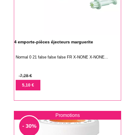
4 emporte-pièces éjecteurs marguerite
Normal 0 21 false false false FR X-NONE X-NONE...
Prix
7,28 €
de
Prix
5,10 €
base
Promotions
- 30%