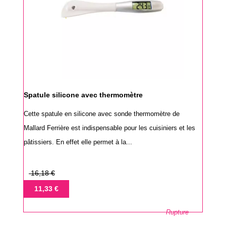
Spatule silicone avec thermomètre
Cette spatule en silicone avec sonde thermomètre de
Mallard Ferrière est indispensable pour les cuisiniers et les
pâtissiers. En effet elle permet à la...
Prix
16,18 €
de
Prix
11,33 €
base
Rupture