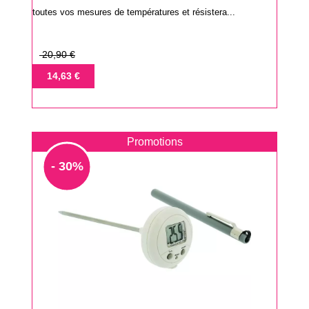
toutes vos mesures de températures et résistera...
Prix
20,90 €
de
Prix
14,63 €
base
Promotions
- 30%