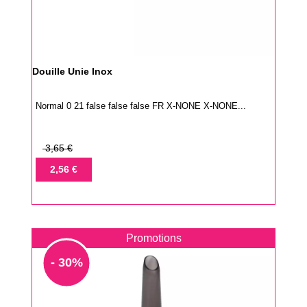
Douille Unie Inox
Normal 0 21 false false false FR X-NONE X-NONE...
Prix
3,65 €
de
Prix
2,56 €
base
Promotions
- 30%