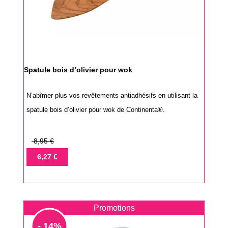
Spatule bois d’olivier pour wok
N’abîmer plus vos revêtements antiadhésifs en utilisant la
spatule bois d’olivier pour wok de Continenta®.
Prix
8,95 €
de
Prix
6,27 €
base
Promotions
- 14%