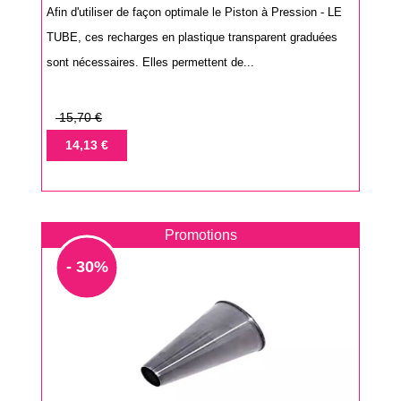
Afin d'utiliser de façon optimale le Piston à Pression - LE
TUBE, ces recharges en plastique transparent graduées
sont nécessaires. Elles permettent de...
Prix
15,70 €
de
Prix
14,13 €
base
Promotions
- 30%