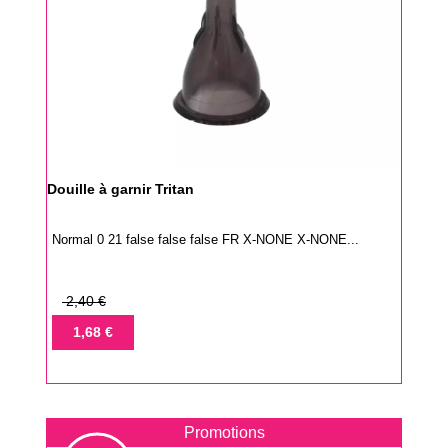
Douille à garnir Tritan
Normal 0 21 false false false FR X-NONE X-NONE...
Prix
2,40 €
de
Prix
1,68 €
base
Promotions