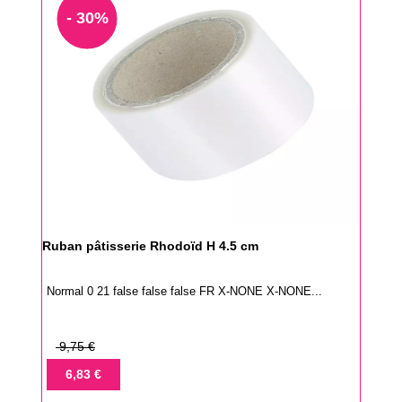
- 30%
Ruban pâtisserie Rhodoïd H 4.5 cm
Normal 0 21 false false false FR X-NONE X-NONE...
Prix
9,75 €
de
Prix
6,83 €
base