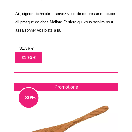
Ail, oignon, échalote... servez-vous de ce presse et coupe-
ail pratique de chez Mallard Ferrière qui vous servira pour
assaisonner vos plats à la...
Prix
31,36 €
de
Prix
21,95 €
base
Promotions
- 30%