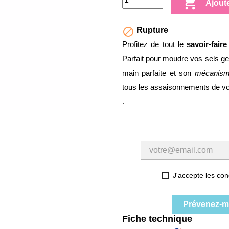

Ajout

Rupture
Profitez de tout le
savoir-fair
Parfait pour moudre vos sels g
main parfaite et son
mécanisme
tous les assaisonnements de vos
.
J'accepte les cond
Prévenez-mo
Fiche technique