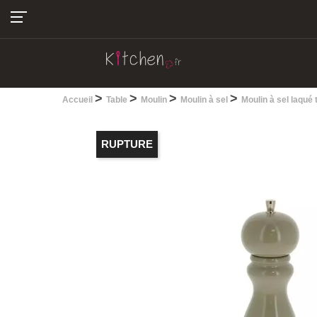
04.22.13.28.30
>
>
>
>
Accueil
Table
Moulin
Moulin à sel
Moulin à sel laqu
RUPTURE