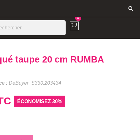
Connexion
0
laqué taupe 20 cm RUMBA
ce :
DeBuyer_S330.203434
TC
ÉCONOMISEZ 30%