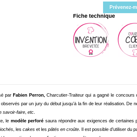
Prévenez-mo
Fiche technique
sé par
Fabien Perron,
Charcutier-Traiteur qui a gagné le concour
observés par un jury du début jusqu'à la fin de leur réalisation. De 
le
savoir-faire
,
etc
.
te, le
modèle perforé
saura répondre aux exigences de certaines 
riochés
, les
cakes
et les
pâtés en croûte
. Il est possible d’utiliser du