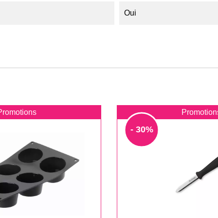
Oui
Promotions
Promotion
- 30%