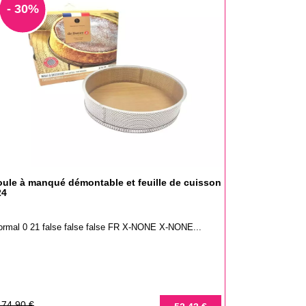
- 30%
ule à manqué démontable et feuille de cuisson
24
ormal 0 21 false false false FR X-NONE X-NONE...
rix
rix
74,90 €