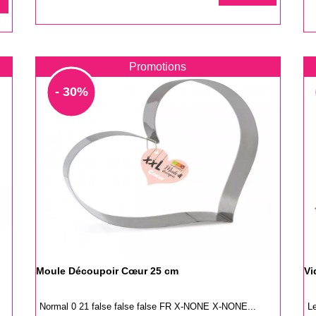
de
d
base
b
Promotions
- 30%
Moule Découpoir Cœur 25 cm
Vi
Normal 0 21 false false false FR X-NONE X-NONE...
L