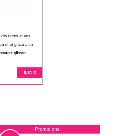
vos tartes et vos
En effet grâce à sa
ourrez glisser...
9,81 €
Promotions