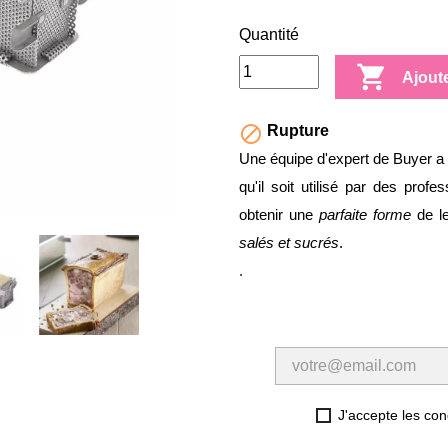
Quantité

Ajout

Rupture
Une équipe d'expert de Buyer a 
qu'il soit utilisé par des prof
obtenir une
parfaite forme
de l
salés et sucrés
.
.
J'accepte les cond