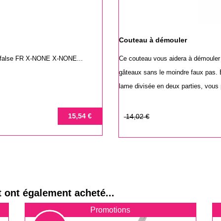
Couteau à démouler
e false FR X-NONE X-NONE...
Ce couteau vous aidera à démouler 
gâteaux sans le moindre faux pas. 
lame divisée en deux parties, vous p
Prix
Prix
15,54 €
14,02 €
de
base
t ont également acheté...
Promotions