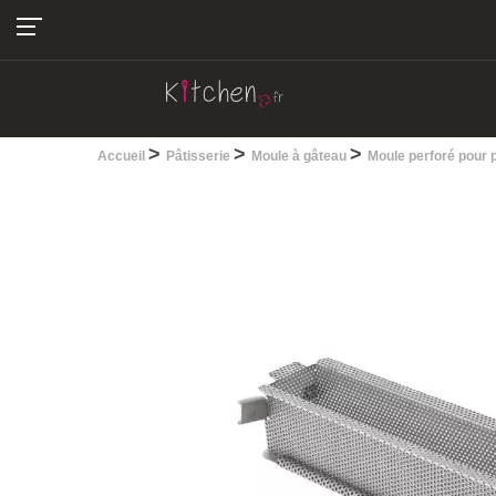
04.22.13.28.30
>
>
>
Accueil
Pâtisserie
Moule à gâteau
Moule perforé pour 