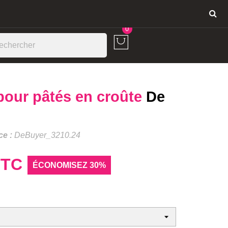
Connexion
0
pour pâtés en croûte
De
ce :
DeBuyer_3210.24
TTC
ÉCONOMISEZ 30%