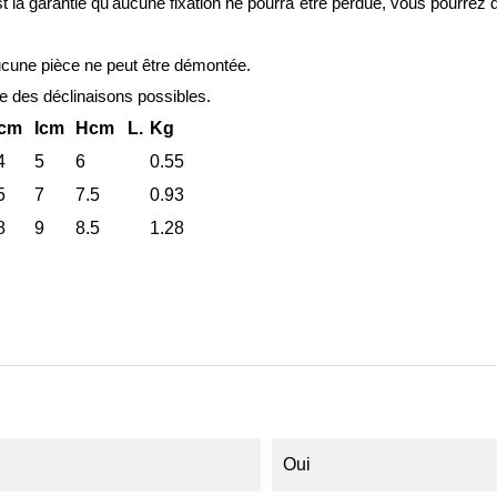
t la garantie qu'aucune fixation ne pourra être perdue, vous pourrez 
aucune pièce ne peut être démontée.
e des déclinaisons possibles.
cm
Icm
Hcm
L.
Kg
4
5
6
0.55
5
7
7.5
0.93
8
9
8.5
1.28
Oui