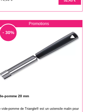
52,43 €
e
ase
Promotions
- 30%
de-pomme 20 mm
e vide-pomme de Triangle® est un ustensile malin pour