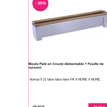
- 30%
Moule Paté en Croute démontable + Feuille de
cuisson
Normal 0 21 false false false FR X-NONE X-NONE...
Prix
Prix
46,82 €