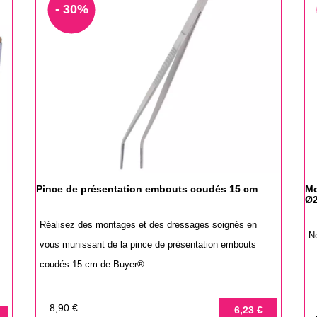
- 30%
Pince de présentation embouts coudés 15 cm
Mo
Ø
Réalisez des montages et des dressages soignés en
N
vous munissant de la pince de présentation embouts
coudés 15 cm de Buyer®.
Prix
Prix
8,90 €
6,23 €
P
P