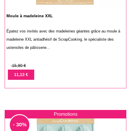
Moule à madeleine XXL
Épatez vos invités avec des madeleines géantes grâce au moule à
madeleine XXL antiadhésif de ScrapCooking, le spécialiste des
ustensiles de pâtisserie...
Prix
15,90 €
de
Prix
11,13 €
base
Promotions
- 30%