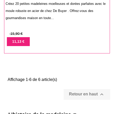
Créez 20 petites madeleines moelleuses et dorées parfaites avec le
moule robuste en acier de chez De Buyer . Offrez-vous des
gourmandises maison en toute...
Prix
15,90 €
de
Prix
11,13 €
base
Affichage 1-6 de 6 article(s)

Retour en haut