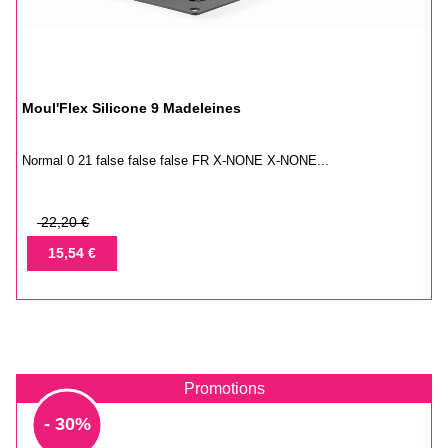
Moul'Flex Silicone 9 Madeleines
Normal 0 21 false false false FR X-NONE X-NONE...
Prix
22,20 €
de
Prix
15,54 €
base
Promotions
- 30%