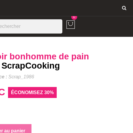
Connexion
0
ir bonhomme de pain
m
ScrapCooking
ce :
Scrap_1986
C
ÉCONOMISEZ 30%
er au panier