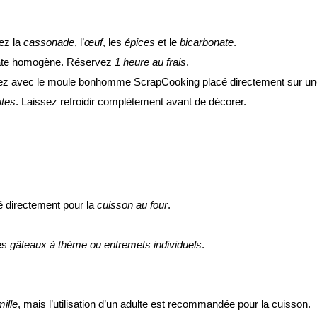
tez la
cassonade
, l’
œuf
, les
épices
et le
bicarbonate
.
pâte homogène. Réservez
1 heure au frais
.
ez avec le moule bonhomme ScrapCooking placé directement sur une
utes
. Laissez refroidir complètement avant de décorer.
sé directement pour la
cuisson au four
.
es
gâteaux à thème ou entremets individuels
.
mille
, mais l’utilisation d’un adulte est recommandée pour la cuisson.