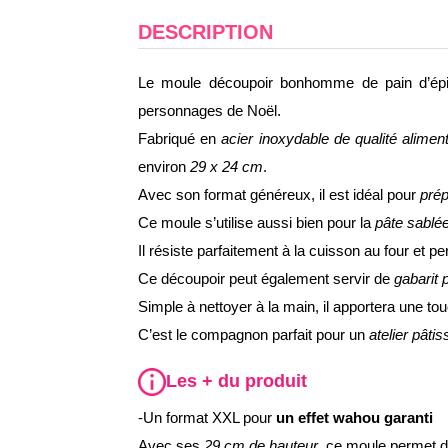
DESCRIPTION
Le moule découpoir bonhomme de pain d’épi
personnages de Noël.
Fabriqué en
acier inoxydable de qualité aliment
environ
29 x 24 cm
.
Avec son format généreux, il est idéal pour
prép
Ce moule s’utilise aussi bien pour la
pâte sablé
Il résiste parfaitement à la cuisson au four et 
Ce découpoir peut également servir de
gabarit 
Simple à nettoyer à la main, il apportera une to
C’est le compagnon parfait pour un
atelier pâti
Les + du produit
-Un format XXL pour
un effet wahou garanti
Avec ses
29 cm de hauteur
, ce moule permet 