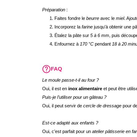
Préparation
:
Faites fondre le
beurre
avec le
miel
. Ajou
Incorporez la
farine
jusqu’à obtenir une 
Étalez la pâte sur
5 à 6 mm
, puis découp
Enfournez à
170 °C
pendant
18 à 20 min
FAQ
Le moule passe-t-il au four ?
Oui, il est en
inox alimentaire
et peut être utili
Puis-je l’utiliser pour un gâteau ?
Oui, il peut servir de
cercle de dressage
pour d
Est-ce adapté aux enfants ?
Oui, c’est parfait pour un
atelier pâtisserie en fa