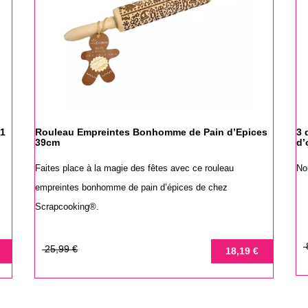
21
Rouleau Empreintes Bonhomme de Pain d’Epices
3 
39cm
d’
Faites place à la magie des fêtes avec ce rouleau
No
empreintes bonhomme de pain d’épices de chez
Scrapcooking®.
Pr
Pr
Prix
Prix
25,99 €
18,19 €
de
de
ba
base