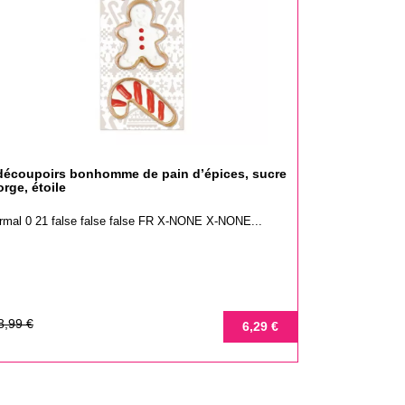
découpoirs bonhomme de pain d’épices, sucre
orge, étoile
rmal 0 21 false false false FR X-NONE X-NONE...
ix
ix
8,99 €
6,29 €
se