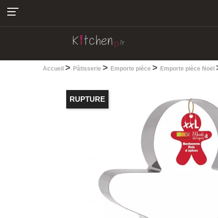
04.22.13.28.30
>
>
>
Accueil
Pâtisserie
Emporte pièce
Emporte pièce Noël
RUPTURE