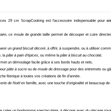
ces 29 cm ScrapCooking est l’accessoire indispensable pour
cr
aire
, ce moule de grande taille permet de découper et cuire direc
arer un grand biscuit décoré
, à offrir, à suspendre, ou à utiliser com
e
, la
pâte à pain d’épices
, ou même la
pâte à biscuit au chocolat
.
permet un démoulage facile grâce à ses bords hauts et nets.
pour pâte à sucre
ou de
moule de dressage
pour des entremets ou gâ
uche féerique à toutes vos créations de fin d’année.
sserie de Noël
en famille, avec une touche d’originalité et beaucoup d
de créer un bonhomme spectaculaire, à décorer avec du
glaçage roya