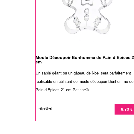
Moule Découpoir Bonhomme de Pain d’Epices 
cm
Un sablé géant ou un gâteau de Noël sera parfaitement
réalisable en utilisant ce moule découpoir Bonhomme de
Pain d’Epices 21 cm Patisse®.
Prix
Prix
9,70 €
6,79 €
de
base