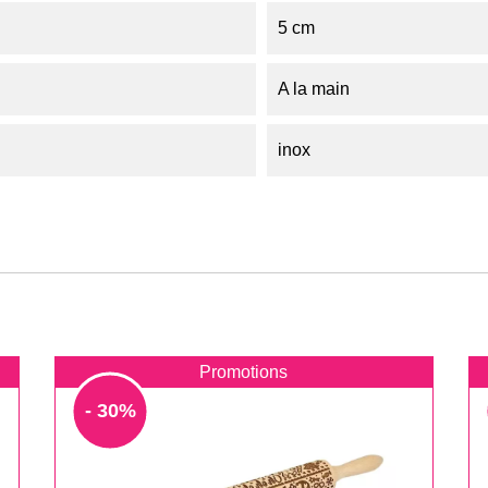
5 cm
A la main
inox
Promotions
- 30%