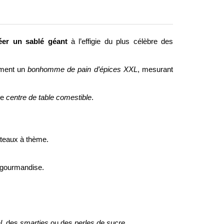
éer un sablé géant
à l’effigie du plus célèbre des
tement un
bonhomme de pain d’épices XXL
, mesurant
me
centre de table comestible
.
teaux à thème.
e gourmandise.
l
, des
smarties
ou des
perles de sucre
.