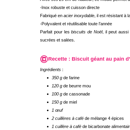
-Inox robuste et cuisson directe
Fabriqué en
acier inoxydable
, il est résistant à
-Polyvalent et réutilisable toute l’année
Parfait pour les
biscuits de Noël
, il peut auss
sucrées et salées.
Recette :
Biscuit géant au pain d
Ingrédients
:
350 g
de farine
120 g
de beurre mou
100 g
de cassonade
150 g
de miel
1 œuf
2 cuillères à café
de mélange 4 épices
1 cuillère à café
de bicarbonate alimentai