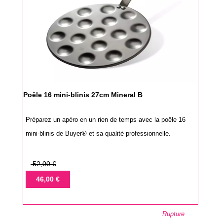
Poêle 16 mini-blinis 27cm Mineral B
Préparez un apéro en un rien de temps avec la poêle 16
mini-blinis de Buyer® et sa qualité professionnelle.
Prix
52,00 €
de
Prix
46,00 €
base
Rupture