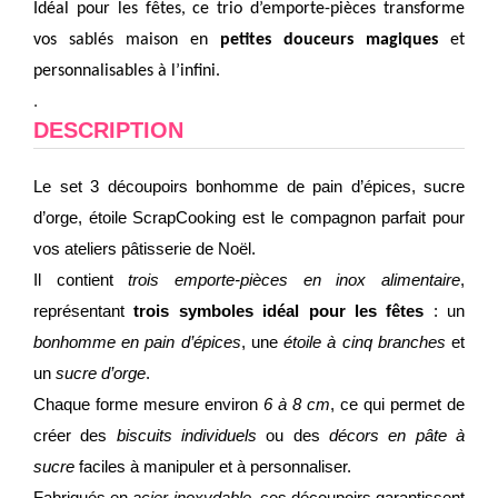
Idéal pour les fêtes, ce trio d’emporte-pièces transforme
vos sablés maison en
petites douceurs magiques
et
personnalisables à l’infini.
.
DESCRIPTION
Le set 3 découpoirs bonhomme de pain d’épices, sucre
d’orge, étoile ScrapCooking est le compagnon parfait pour
vos ateliers pâtisserie de Noël.
Il contient
trois emporte-pièces en inox alimentaire
,
représentant
trois symboles idéal pour les fêtes
: un
bonhomme en pain d’épices
, une
étoile à cinq branches
et
un
sucre d’orge
.
Chaque forme mesure environ
6 à 8 cm
, ce qui permet de
créer des
biscuits individuels
ou des
décors en pâte à
sucre
faciles à manipuler et à personnaliser.
Fabriqués en
acier inoxydable
, ces découpoirs garantissent