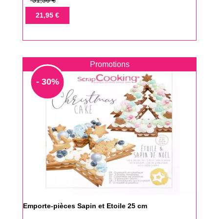
31,36 €
de
Prix
21,95 €
base
Promotions
- 30%
Emporte-pièces Sapin et Etoile 25 cm