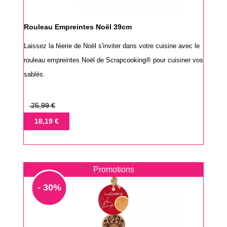
Rouleau Empreintes Noël 39cm
Laissez la féerie de Noël s'inviter dans votre cuisine avec le
rouleau empreintes Noël de Scrapcooking® pour cuisiner vos
sablés.
Prix
25,99 €
de
Prix
18,19 €
base
Promotions
- 30%