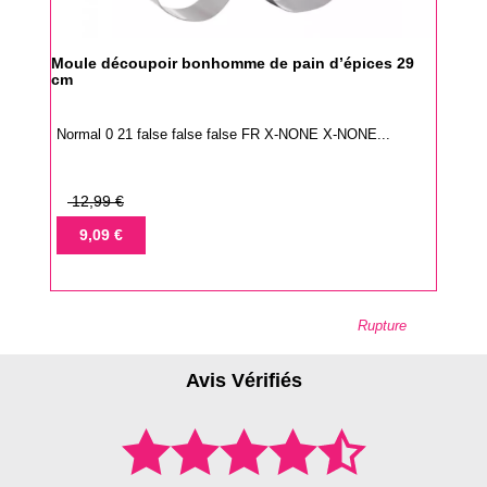
Moule découpoir bonhomme de pain d’épices 29
cm
Normal 0 21 false false false FR X-NONE X-NONE...
Prix
12,99 €
de
Prix
9,09 €
base
Rupture
Avis Vérifiés