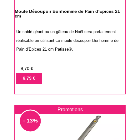
Moule Découpoir Bonhomme de Pain d’Epices 21
cm
Un sablé géant ou un gâteau de Noël sera parfaitement
réalisable en utilisant ce moule découpoir Bonhomme de
Pain d’Epices 21 cm Patisse®.
Prix
9,70 €
de
Prix
6,79 €
base
Promotions
- 13%