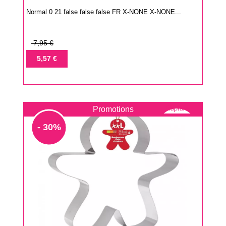
Normal 0 21 false false false FR X-NONE X-NONE...
Prix
7,95 €
de
Prix
5,57 €
base
Rupture
Promotions
- 30%