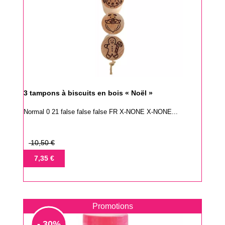
3 tampons à biscuits en bois « Noël »
Normal 0 21 false false false FR X-NONE X-NONE...
Prix
10,50 €
de
Prix
7,35 €
base
Promotions
- 30%