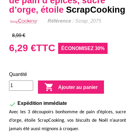
de pain d’épices, sucre
d’orge, étoile
ScrapCooking
Référence :
Scrap_2075
8,99 €
6,29 €
TTC
ÉCONOMISEZ 30%
Quantité

Ajouter au panier

Expédition immédiate
Avec les 3 découpoirs bonhomme de pain d’épices, sucre
d’orge, étoile ScrapCooking, vos biscuits de Noël n’auront
jamais été aussi mignons à croquer.