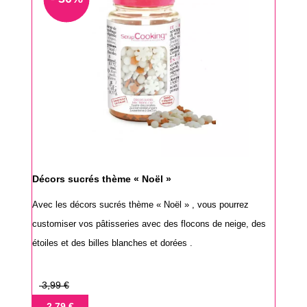
Décors sucrés thème « Noël »
Avec les décors sucrés thème « Noël » , vous pourrez
customiser vos pâtisseries avec des flocons de neige, des
étoiles et des billes blanches et dorées .
Prix
3,99 €
de
Prix
2,79 €