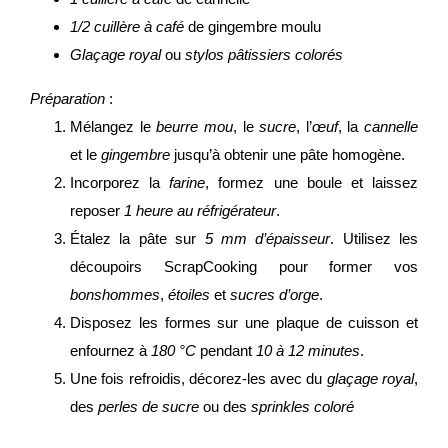
1/2 cuillère à café
de gingembre moulu
Glaçage royal
ou
stylos pâtissiers colorés
Préparation
:
Mélangez le
beurre mou
, le
sucre
, l’
œuf
, la
cannelle
et le
gingembre
jusqu’à obtenir une pâte homogène.
Incorporez la
farine
, formez une boule et laissez
reposer
1 heure au réfrigérateur
.
Étalez la pâte sur
5 mm d’épaisseur
. Utilisez les
découpoirs ScrapCooking pour former vos
bonshommes
,
étoiles
et
sucres d’orge
.
Disposez les formes sur une plaque de cuisson et
enfournez à
180 °C
pendant
10 à 12 minutes
.
Une fois refroidis, décorez-les avec du
glaçage royal
,
des
perles de sucre
ou des
sprinkles coloré