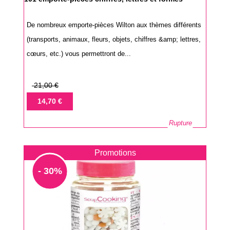
De nombreux emporte-pièces Wilton aux thèmes différents
(transports, animaux, fleurs, objets, chiffres &amp; lettres,
cœurs, etc.) vous permettront de...
Prix
21,00 €
de
Prix
14,70 €
base
Rupture
Promotions
- 30%