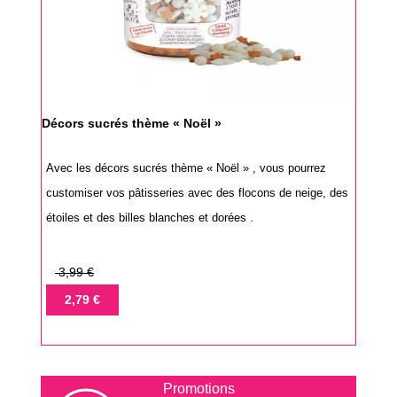
Décors sucrés thème « Noël »
Avec les décors sucrés thème « Noël » , vous pourrez
customiser vos pâtisseries avec des flocons de neige, des
étoiles et des billes blanches et dorées .
Prix
3,99 €
de
Prix
2,79 €
base
Promotions