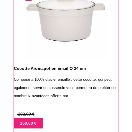
Cocotte Aromapot en émail Ø 24 cm
Composé à 100% d’acier émaillé , cette cocotte, qui peut
également servir de casserole vous permettra de profiter des
nombreux avantages offerts par...
Prix
202,00 €
de
Prix
159,00 €
base