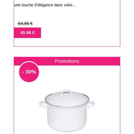
une touche d’élégance dans votre...
Prix
54,96 €
de
Prix
45,96 €
base
Promotions
- 30%