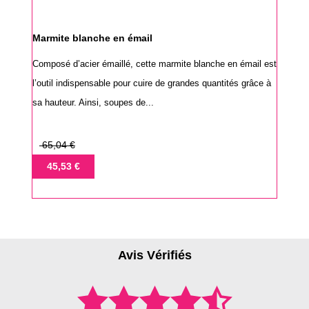
Marmite blanche en émail
Composé d’acier émaillé, cette marmite blanche en émail est
l’outil indispensable pour cuire de grandes quantités grâce à
sa hauteur. Ainsi, soupes de...
Prix
65,04 €
de
Prix
45,53 €
base
Avis Vérifiés