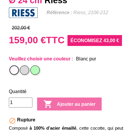
Ø 24 cm
Riess
Référence :
Riess_2106-212
202,00 €
159,00 €
TTC
ÉCONOMISEZ 43,00 €
Veuillez choisir une couleur :
Blanc pur
Gris
Vert
Blanc
clair
pâle
pur
Quantité

Ajouter au panier

Rupture
Composé
à 100% d’acier émaillé
, cette cocotte, qui peut