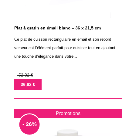
Plat à gratin en émail blanc – 36 x 21,5 cm
Ce plat de cuisson rectangulaire en émail et son rebord
verseur est l’élément parfait pour cuisiner tout en ajoutant
une touche d’élégance dans votre...
Prix
52,32 €
de
Prix
36,62 €
base
Promotions
- 26%