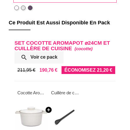
Blanc
Gris
Noir
pur
clair
aubergine
Ce Produit Est Aussi Disponible En Pack
SET COCOTTE AROMAPOT ⌀24CM ET
CUILLÈRE DE CUISINE
(cocotte)

Voir ce pack
211,95 €
190,76 €
ÉCONOMISEZ 21,20 €
Cocotte Aromapot en émail Ø 24 cm
Cuillère de cuisine Duracore 31,5cm