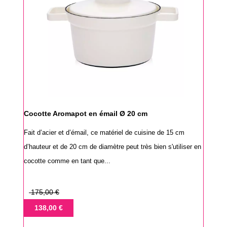
Cocotte Aromapot en émail Ø 20 cm
Fait d’acier et d’émail, ce matériel de cuisine de 15 cm
d’hauteur et de 20 cm de diamètre peut très bien s'utiliser en
cocotte comme en tant que...
Prix
175,00 €
de
Prix
138,00 €
base