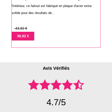
l'intérieur, ce faitout est fabriqué en plaque d'acier extra-
solide pour des résultats de...
Prix
43,92 €
de
Prix
38,92 €
base
Avis Vérifiés
4.7/5