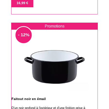
de
Prix
16,99 €
base
Promotions
- 12%
Faitout noir en émail
D’un noir profond à l'extérieur et d’une finition grise à