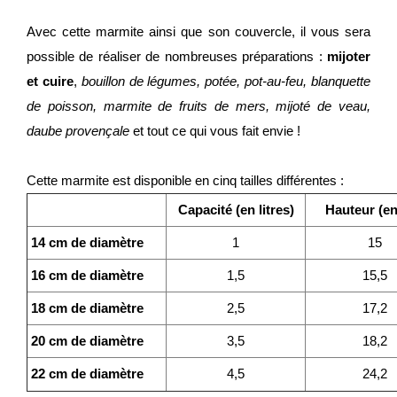
Avec cette marmite ainsi que son couvercle, il vous sera
possible de réaliser de nombreuses préparations :
mijoter
et cuire
,
bouillon de légumes, potée, pot-au-feu, blanquette
de poisson, marmite de fruits de mers, mijoté de veau,
daube provençale
et tout ce qui vous fait envie !
Cette marmite est disponible en cinq tailles différentes :
Capacité (en litres)
Hauteur (e
14 cm de diamètre
1
15
16 cm de diamètre
1,5
15,5
18 cm de diamètre
2,5
17,2
20 cm de diamètre
3,5
18,2
22 cm de diamètre
4,5
24,2