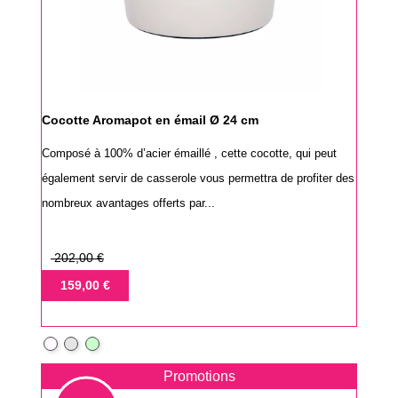
Cocotte Aromapot en émail Ø 24 cm
Composé à 100% d’acier émaillé , cette cocotte, qui peut
également servir de casserole vous permettra de profiter des
nombreux avantages offerts par...
Prix
202,00 €
de
Prix
159,00 €
base
Blanc
Gris
Vert
pur
clair
pâle
Promotions