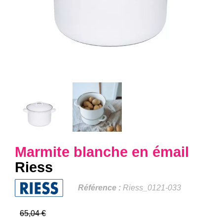
Marmite blanche en émail
Riess
Référence :
Riess_0121-033
65,04 €