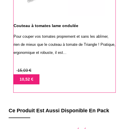
Couteau à tomates lame ondulée
Pour couper vos tomates proprement et sans les abîmer,
rien de mieux que le couteau à tomate de Triangle ! Pratique,
ergonomique et robuste, il est...
Prix
15,03 €
de
Prix
10,52 €
base
Ce Produit Est Aussi Disponible En Pack