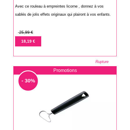
Avec ce rouleau à empreintes licorne , donnez à vos
sablés de jolis effets originaux qui plairont à vos enfants.
Prix
25,99 €
de
Prix
18,19 €
base
Rupture
Promotions
- 30%