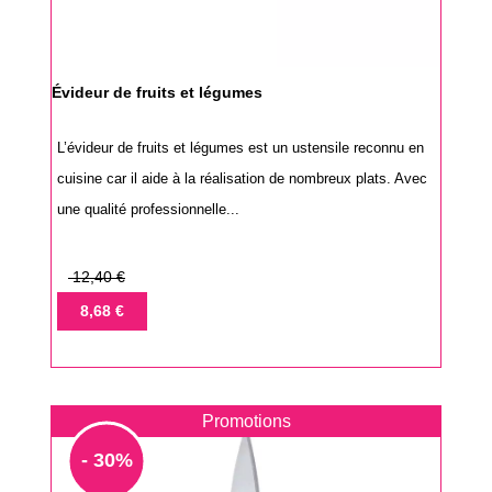
Évideur de fruits et légumes
L’évideur de fruits et légumes est un ustensile reconnu en
cuisine car il aide à la réalisation de nombreux plats. Avec
une qualité professionnelle...
Prix
12,40 €
de
Prix
8,68 €
base
Promotions
- 30%