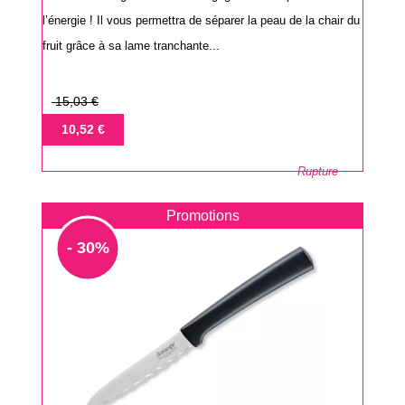
l’énergie ! Il vous permettra de séparer la peau de la chair du
fruit grâce à sa lame tranchante...
Prix
15,03 €
de
Prix
10,52 €
base
Rupture
Promotions
- 30%