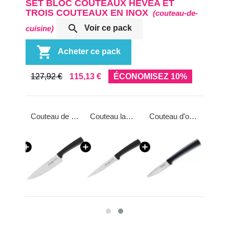
SET BLOC COUTEAUX HÉVÉA ET
TROIS COUTEAUX EN INOX
(couteau-de-

Voir ce pack
cuisine)

Acheter ce pack
127,92 €
115,13 €
ÉCONOMISEZ 10%
Bloc couteaux de cuisine incliné bois d'hévéa
Couteau de chef 18 cm
Couteau lame ondulée 16 cm
Couteau d'office 8 cm