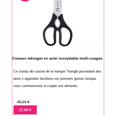
Ciseaux ménager en acier inoxydable multi-usages
Ce ciseau de cuisine de la marque Triangle possédant des
lame s aiguisées facilitera vos premiers gestes lorsque
vous commencerez à couper vos aliments.
Prix
25,21 €
de
Prix
17,65 €
base