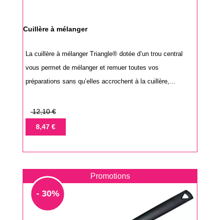
Cuillère à mélanger
La cuillère à mélanger Triangle® dotée d’un trou central
vous permet de mélanger et remuer toutes vos
préparations sans qu’elles accrochent à la cuillère,...
Prix
12,10 €
de
Prix
8,47 €
base
Promotions
- 30%