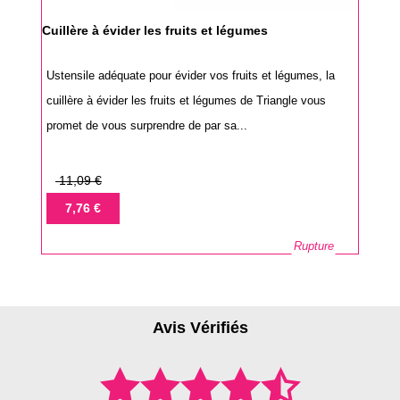
Cuillère à évider les fruits et légumes
Ustensile adéquate pour évider vos fruits et légumes, la
cuillère à évider les fruits et légumes de Triangle vous
promet de vous surprendre de par sa...
Prix
11,09 €
de
Prix
7,76 €
base
Rupture
Avis Vérifiés