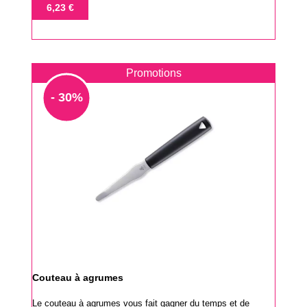
de
Prix
6,23 €
base
Promotions
- 30%
Couteau à agrumes
Le couteau à agrumes vous fait gagner du temps et de