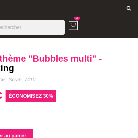
Connexion
0
thème "Bubbles multi" -
ing
ce :
Scrap_7410
C
ÉCONOMISEZ 30%
er au panier