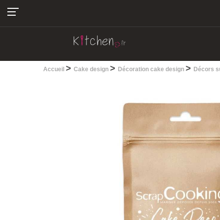
04.22.13.28.30
>
>
>
Accueil
Cake design
Décoration cake design
Décors s