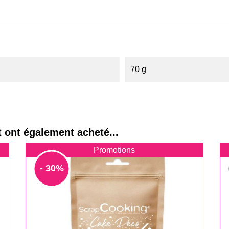
70 g
t ont également acheté...
Promotions
- 30%