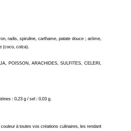
ron, radis, spiruline, carthame, patate douce ; arôme,
e (coco, colza).
OJA, POISSON, ARACHIDES, SULFITES, CELERI,
ines : 0,23 g / sel : 0,03 g.
ouleur à toutes vos créations culinaires, les rendant