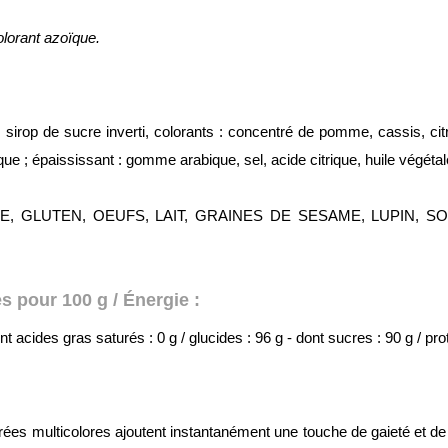
lorant azoïque.
, sirop de sucre inverti, colorants : concentré de pomme, cassis, cit
e ; épaississant : gomme arabique, sel, acide citrique, huile végétal
OQUE, GLUTEN, OEUFS, LAIT, GRAINES DE SESAME, LUPIN, S
 pour 100 g / Énergie :
 acides gras saturés : 0 g / glucides : 96 g - dont sucres : 90 g / proté
ées multicolores ajoutent instantanément une touche de gaieté et de c