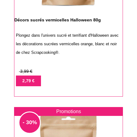
Décors sucrés vermicelles Halloween 80g
Plongez dans l'univers sucré et terrifiant d'Halloween avec
les décorations sucrées vermicelles orange, blanc et noir
de chez Scrapcooking®.
Prix
3,99 €
de
Prix
2,79 €
base
Promotions
- 30%