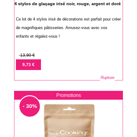
4 stylos de glaçage irisé noir, rouge, argent et doré
Ce lot de 4 stylos irisé de décorations est parfait pour créer
de magnifiques pâtisseries. Amusez-vous avec vos
enfants et régalez-vous !
Prix
13,90 €
de
Prix
9,73 €
base
Rupture
Promotions
- 30%