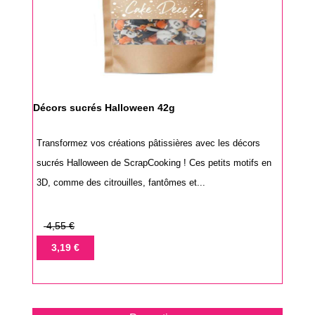
Décors sucrés Halloween 42g
Transformez vos créations pâtissières avec les décors
sucrés Halloween de ScrapCooking ! Ces petits motifs en
3D, comme des citrouilles, fantômes et...
Prix
4,55 €
de
Prix
3,19 €
base