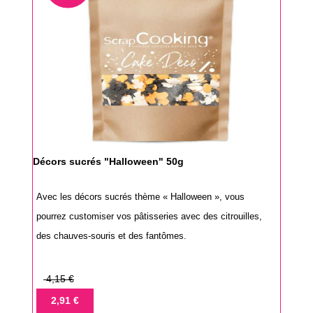
Décors sucrés "Halloween" 50g
Avec les décors sucrés thème « Halloween », vous
pourrez customiser vos pâtisseries avec des citrouilles,
des chauves-souris et des fantômes.
Prix
4,15 €
de
Prix
2,91 €