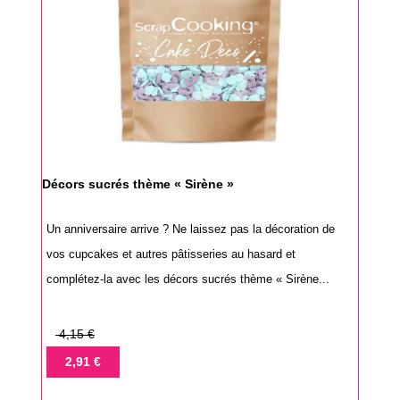
Décors sucrés thème « Sirène »
Un anniversaire arrive ? Ne laissez pas la décoration de
vos cupcakes et autres pâtisseries au hasard et
complétez-la avec les décors sucrés thème « Sirène...
Prix
4,15 €
de
Prix
2,91 €
base