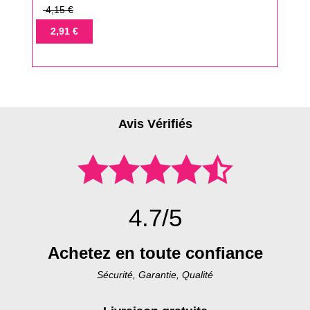
Prix
4,15 €
de
Prix
2,91 €
base
Avis Vérifiés
4.7/5
Achetez en toute confiance
Sécurité, Garantie, Qualité