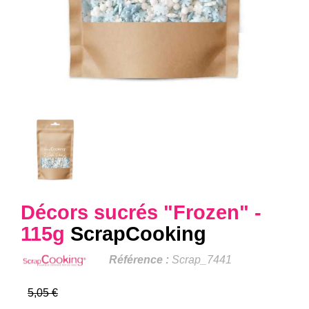
Décors sucrés "Frozen" -
115g
ScrapCooking
Référence :
Scrap_7441
5,05 €