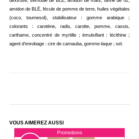
dextrose, semoule de BLÉ, amidon de maïs, farine de riz,
amidon de BLÉ, fécule de pomme de terre, huiles végétales
(coco, tournesol), stabilisateur : gomme arabique ;
colorants : carotène, radis, carotte, pomme, cassis,
carthame, concentré de myrtille ; émulsifiant : lécithine ;
agent d’enrobage : cire de carnauba, gomme-laque ; sel.
VOUS AIMEREZ AUSSI
Promotions