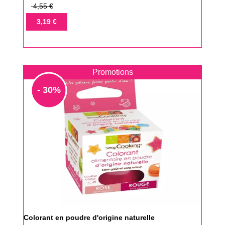
Prix
4,55 €
de
Prix
3,19 €
base
Promotions
- 30%
Colorant en poudre d'origine naturelle