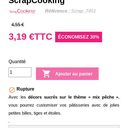
ScrapCooking
Référence :
Scrap_7451
4,55 €
3,19 €
TTC
ÉCONOMISEZ 30%
Quantité

Ajouter au panier

Rupture
Avec les
décors sucrés sur le thème « mix pêche »
,
vous pourrez customiser vos pâtisseries avec de jolies
petites billes, tiges et étoiles.
.