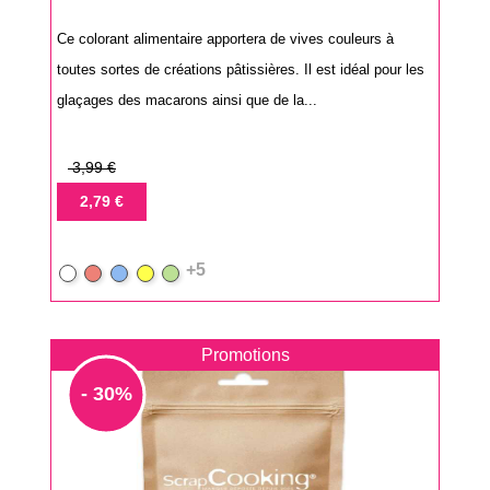
Ce colorant alimentaire apportera de vives couleurs à
toutes sortes de créations pâtissières. Il est idéal pour les
glaçages des macarons ainsi que de la...
Prix
3,99 €
de
Prix
2,79 €
base
+5
Blanc
Rouge
Bleu
Jaune
Vert
Promotions
- 30%