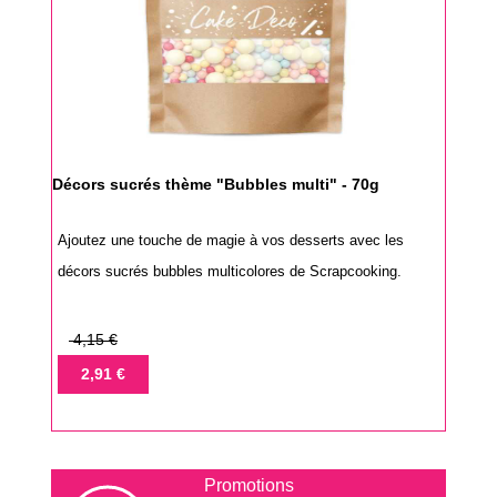
Décors sucrés thème "Bubbles multi" - 70g
Ajoutez une touche de magie à vos desserts avec les
décors sucrés bubbles multicolores de Scrapcooking.
Prix
4,15 €
de
Prix
2,91 €
base
Promotions