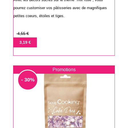
pourrez customiser vos pâtisseries avec de magnifiques
petites coeurs, étoiles et tiges.
Prix
4,55 €
de
Prix
3,19 €
base
Promotions
- 30%