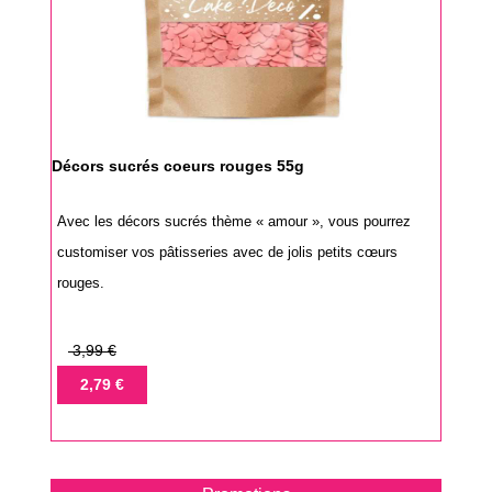
Décors sucrés coeurs rouges 55g
Avec les décors sucrés thème « amour », vous pourrez
customiser vos pâtisseries avec de jolis petits cœurs
rouges.
Prix
3,99 €
de
Prix
2,79 €
base