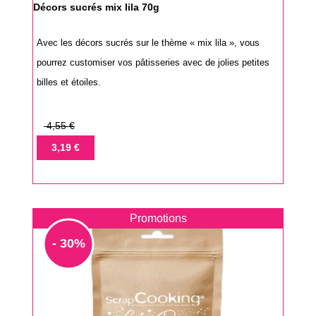
Décors sucrés mix lila 70g
Avec les décors sucrés sur le thème « mix lila », vous
pourrez customiser vos pâtisseries avec de jolies petites
billes et étoiles.
Prix
4,55 €
de
Prix
3,19 €
base
Promotions
- 30%