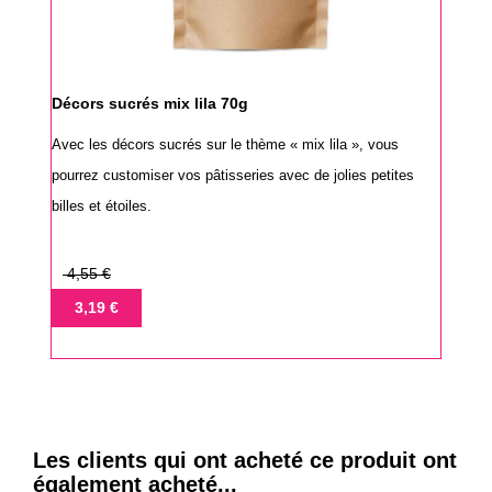
Décors sucrés mix lila 70g
Avec les décors sucrés sur le thème « mix lila », vous
pourrez customiser vos pâtisseries avec de jolies petites
billes et étoiles.
Prix
4,55 €
de
Prix
3,19 €
base
Les clients qui ont acheté ce produit ont
également acheté...