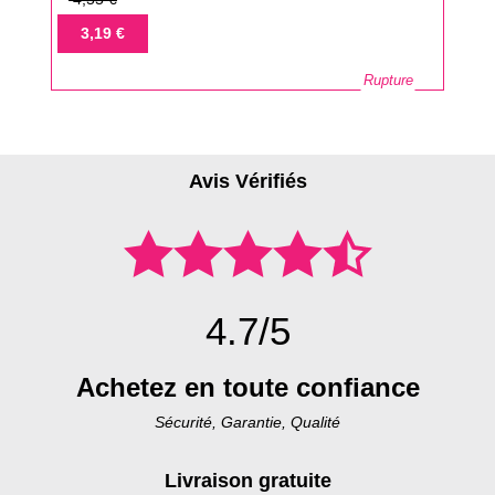
de
Prix
3,19 €
base
Rupture
Avis Vérifiés
4.7/5
Achetez en toute confiance
Sécurité, Garantie, Qualité
Livraison gratuite