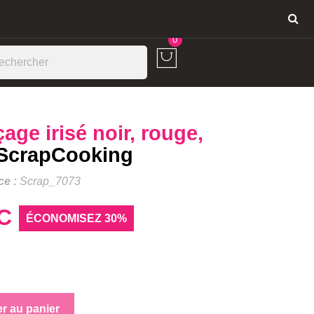
Connexion
0
çage irisé noir, rouge,
ScrapCooking
ce :
Scrap_7073
C
ÉCONOMISEZ 30%
er au panier