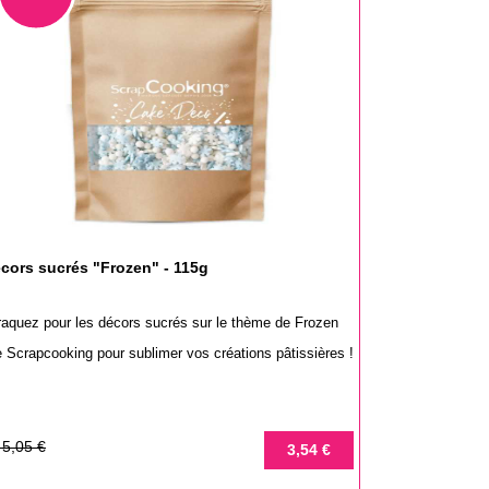
cors sucrés "Frozen" - 115g
raquez pour les décors sucrés sur le thème de Frozen
 Scrapcooking pour sublimer vos créations pâtissières !
rix
rix
5,05 €
3,54 €
e