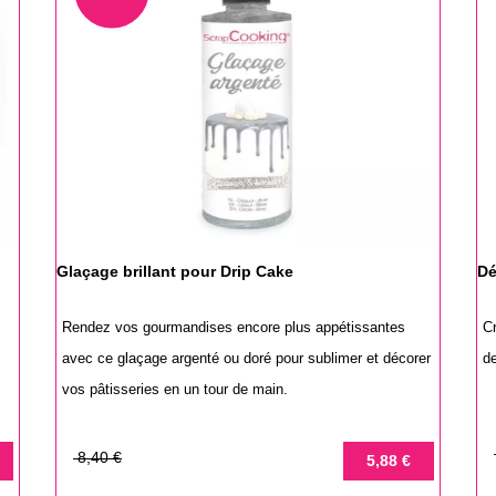
Glaçage brillant pour Drip Cake
Dé
Rendez vos gourmandises encore plus appétissantes
C
avec ce glaçage argenté ou doré pour sublimer et décorer
de
vos pâtisseries en un tour de main.
P
P
Prix
Prix
8,40 €
5,88 €
d
de