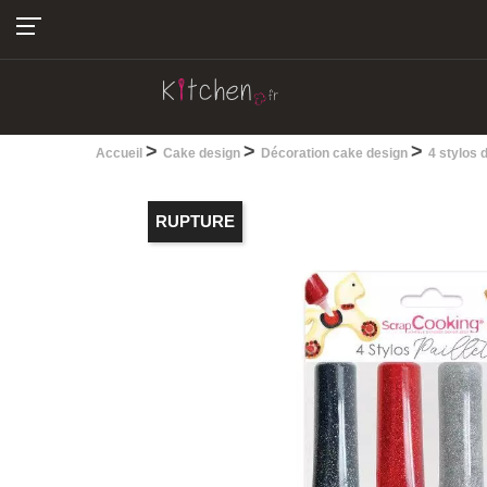
04.22.13.28.30
>
>
>
Accueil
Cake design
Décoration cake design
4 stylos 
RUPTURE