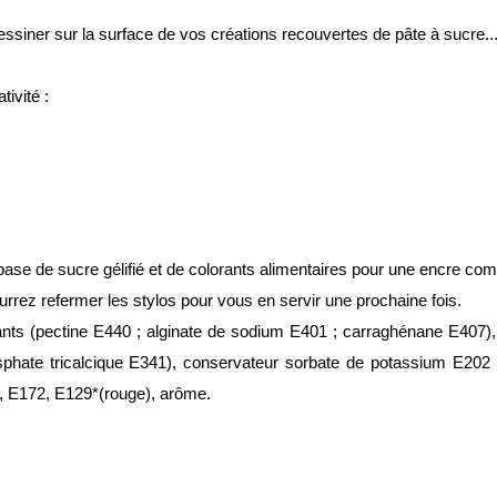
ssiner sur la surface de vos créations recouvertes de pâte à sucre..
ivité :
 base de sucre gélifié et de colorants alimentaires pour une encre com
urrez refermer les stylos pour vous en servir une prochaine fois.
iants (pectine E440 ; alginate de sodium E401 ; carraghénane E407), r
phate tricalcique E341), conservateur sorbate de potassium E202 
5, E172, E129*(rouge), arôme.