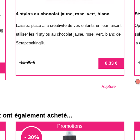
,
4 stylos au chocolat jaune, rose, vert, blanc
St
Laissez place à la créativité de vos enfants en leur faisant
Opt
ng
utiliser les 4 stylos au chocolat jaune, rose, vert, blanc de
su
Scrapcooking®.
la 
Prix
Prix
Pr
Pr
11,90 €
8,33 €
de
de
base
ba
R
Rupture
t ont également acheté...
Promotions
- 30%