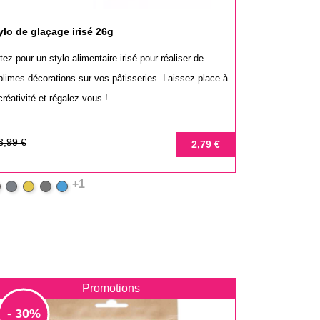
ylo de glaçage irisé 26g
ez pour un stylo alimentaire irisé pour réaliser de
blimes décorations sur vos pâtisseries. Laissez place à
créativité et régalez-vous !
ix
ix
3,99 €
2,79 €
se
+1
ouge
Noir
Or
Argenté
Bleu
irisé
Promotions
- 30%