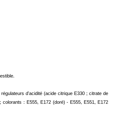
.
estible.
égulateurs d'acidité (acide citrique E330 ; citrate de
; colorants : E555, E172 (doré) - E555, E551, E172