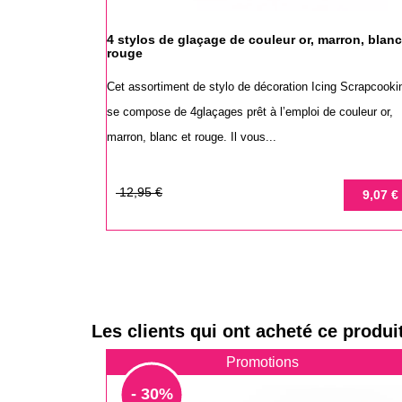
4 stylos de glaçage de couleur or, marron, blanc
rouge
Cet assortiment de stylo de décoration Icing Scrapcooki
se compose de 4glaçages prêt à l’emploi de couleur or,
marron, blanc et rouge. Il vous...
Prix
Prix
12,95 €
9,07 €
de
base
Les clients qui ont acheté ce produi
Promotions
- 30%