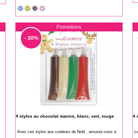
b
base
Bleu
Or
Argenté
Rose
brillant
Promotions
- 30%
4 stylos au chocolat marron, blanc, vert, rouge
4 
Avec ces stylos aux couleurs de Noël , amusez-vous à
La