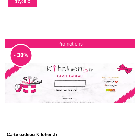
de
Prix
17,08 €
base
Promotions
- 30%
Carte cadeau Kitchen.fr