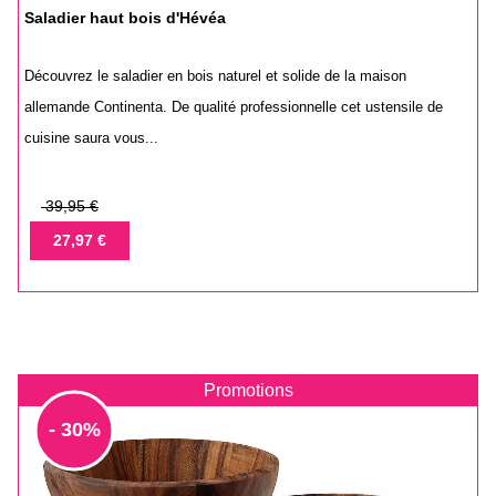
Saladier haut bois d'Hévéa
Découvrez le saladier en bois naturel et solide de la maison
allemande Continenta. De qualité professionnelle cet ustensile de
cuisine saura vous...
Prix
39,95 €
de
Prix
27,97 €
base
Promotions
- 30%