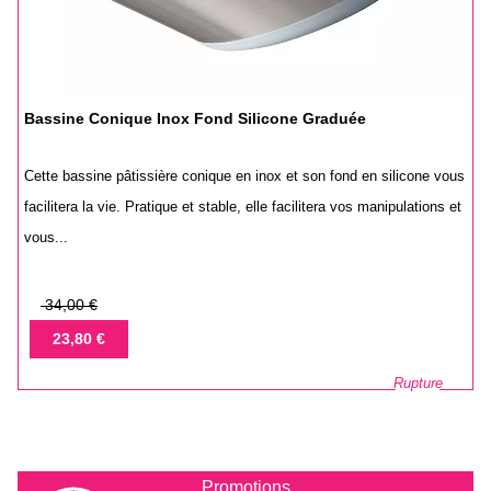
Bassine Conique Inox Fond Silicone Graduée
Cette bassine pâtissière conique en inox et son fond en silicone vous
facilitera la vie. Pratique et stable, elle facilitera vos manipulations et
vous...
Prix
34,00 €
de
Prix
23,80 €
base
Rupture
Promotions