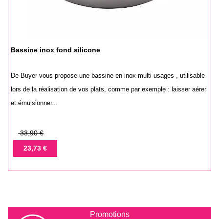
Bassine inox fond silicone
De Buyer vous propose une bassine en inox multi usages , utilisable
lors de la réalisation de vos plats, comme par exemple : laisser aérer
et émulsionner...
Prix
33,90 €
de
Prix
23,73 €
base
Promotions