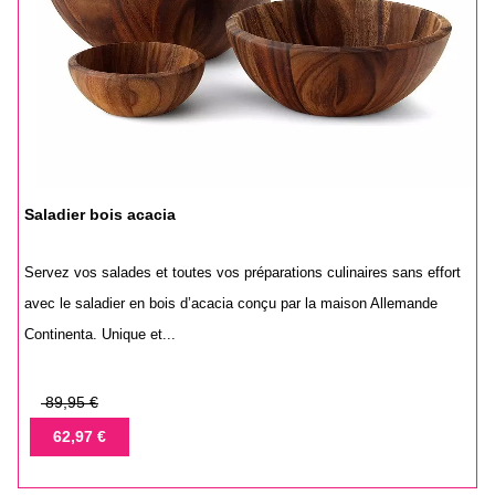
Saladier bois acacia
Servez vos salades et toutes vos préparations culinaires sans effort
avec le saladier en bois d’acacia conçu par la maison Allemande
Continenta. Unique et...
Prix
89,95 €
de
Prix
62,97 €
base