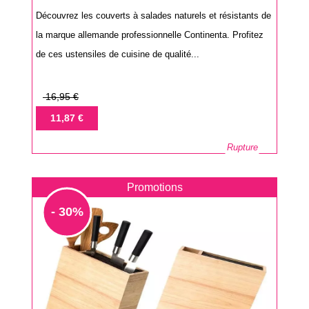
Découvrez les couverts à salades naturels et résistants de
la marque allemande professionnelle Continenta. Profitez
de ces ustensiles de cuisine de qualité...
Prix
16,95 €
de
Prix
11,87 €
base
Rupture
Promotions
- 30%