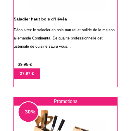
Saladier haut bois d'Hévéa
Découvrez le saladier en bois naturel et solide de la maison
allemande Continenta. De qualité professionnelle cet
ustensile de cuisine saura vous...
Prix
39,95 €
de
Prix
27,97 €
base
Promotions
- 30%