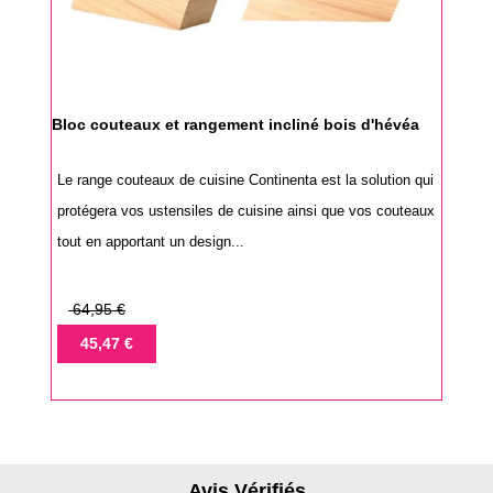
Bloc couteaux et rangement incliné bois d'hévéa
Le range couteaux de cuisine Continenta est la solution qui
protégera vos ustensiles de cuisine ainsi que vos couteaux
tout en apportant un design...
Prix
64,95 €
de
Prix
45,47 €
base
Avis Vérifiés