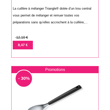
La cuillère à mélanger Triangle® dotée d’un trou central
vous permet de mélanger et remuer toutes vos
préparations sans qu’elles accrochent à la cuillère,...
Prix
12,10 €
de
Prix
8,47 €
base
Promotions
- 30%