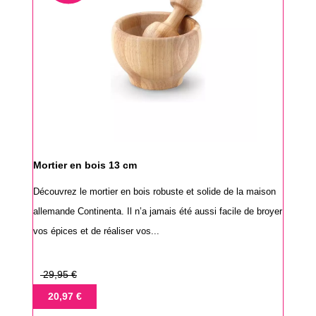
Mortier en bois 13 cm
Découvrez le mortier en bois robuste et solide de la maison
allemande Continenta. Il n’a jamais été aussi facile de broyer
vos épices et de réaliser vos...
Prix
29,95 €
de
Prix
20,97 €
base