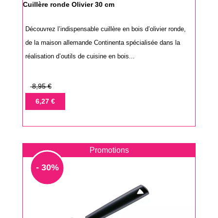
Cuillère ronde Olivier 30 cm
Découvrez l’indispensable cuillère en bois d’olivier ronde,
de la maison allemande Continenta spécialisée dans la
réalisation d’outils de cuisine en bois...
Prix
8,95 €
de
Prix
6,27 €
base
Promotions
- 30%