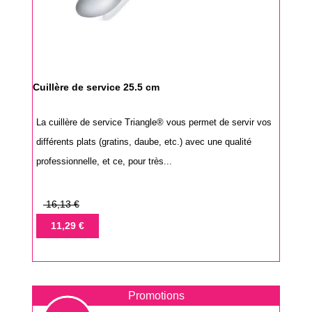
Cuillère de service 25.5 cm
La cuillère de service Triangle® vous permet de servir vos
différents plats (gratins, daube, etc.) avec une qualité
professionnelle, et ce, pour très...
Prix
16,13 €
de
Prix
11,29 €
base
Promotions