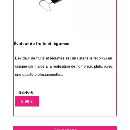
Évideur de fruits et légumes
L’évideur de fruits et légumes est un ustensile reconnu en
cuisine car il aide à la réalisation de nombreux plats. Avec
une qualité professionnelle...
Prix
12,40 €
de
Prix
8,68 €
base