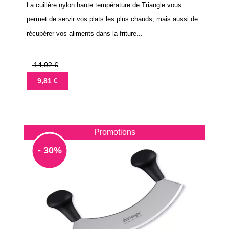
La cuillère nylon haute température de Triangle vous
permet de servir vos plats les plus chauds, mais aussi de
récupérer vos aliments dans la friture...
Prix
14,02 €
de
Prix
9,81 €
base
Promotions
- 30%