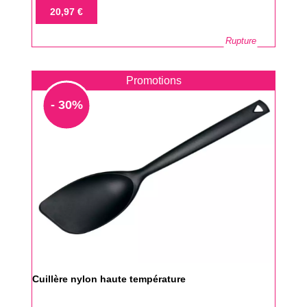
de
Prix
20,97 €
base
Rupture
Promotions
- 30%
Cuillère nylon haute température