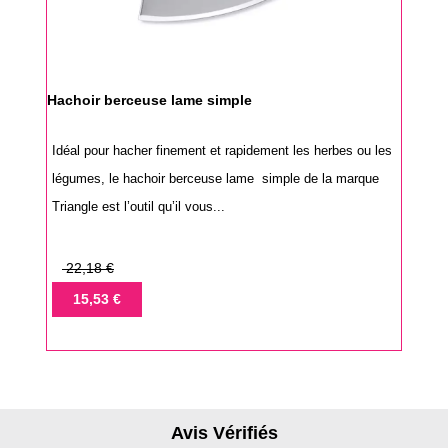
Hachoir berceuse lame simple
Idéal pour hacher finement et rapidement les herbes ou les
légumes, le hachoir berceuse lame simple de la marque
Triangle est l’outil qu’il vous...
Prix
22,18 €
de
Prix
15,53 €
base
Avis Vérifiés