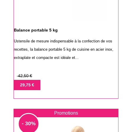
Balance portable 5 kg
Ustensile de mesure indispensable à la confection de vos
recettes, la balance portable 5 kg de cuisine en acier inox,
extraplate et compacte est idéale et...
Prix
42,50 €
de
Prix
29,75 €
base
Promotions
- 30%