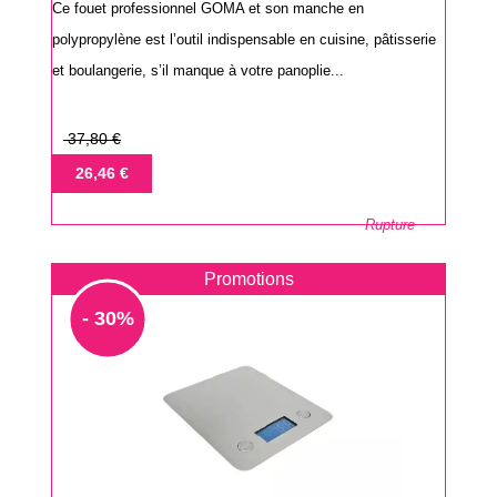
Ce fouet professionnel GOMA et son manche en
polypropylène est l’outil indispensable en cuisine, pâtisserie
et boulangerie, s’il manque à votre panoplie...
Prix
37,80 €
de
Prix
26,46 €
base
Rupture
Promotions
- 30%