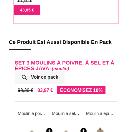
Prix
61,50 €
de
Prix
43,05 €
base
Ce Produit Est Aussi Disponible En Pack
SET 3 MOULINS À POIVRE, À SEL ET À
ÉPICES JAVA
(moulin)

Voir ce pack
93,30 €
83,97 €
ÉCONOMISEZ 10%
Moulin à poivre en bois naturel JAVA
Moulin à sel en bois naturel JAVA
Moulin à épices en bois naturel JAVA