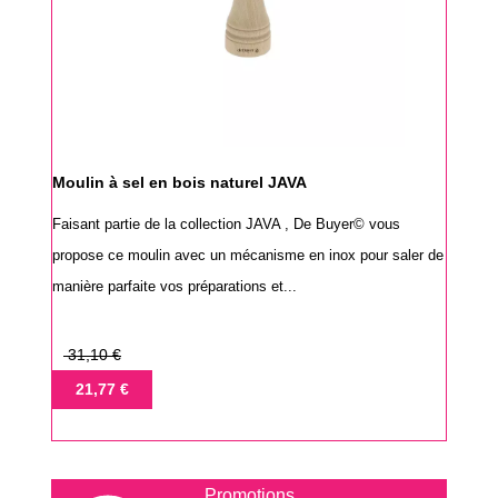
Moulin à sel en bois naturel JAVA
Faisant partie de la collection JAVA , De Buyer© vous
propose ce moulin avec un mécanisme en inox pour saler de
manière parfaite vos préparations et...
Prix
31,10 €
de
Prix
21,77 €
base
Promotions