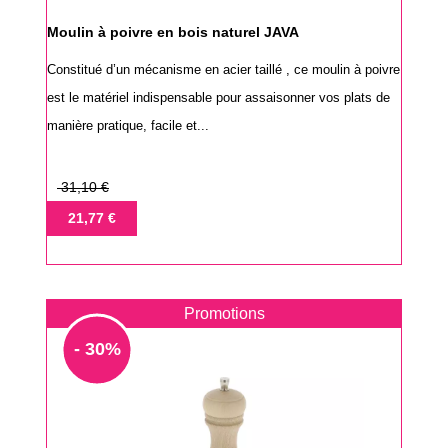
Moulin à poivre en bois naturel JAVA
Constitué d’un mécanisme en acier taillé , ce moulin à poivre
est le matériel indispensable pour assaisonner vos plats de
manière pratique, facile et...
Prix
31,10 €
de
Prix
21,77 €
base
Promotions
- 30%