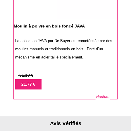
Moulin à poivre en bois foncé JAVA
La collection JAVA par De Buyer est caractérisée par des
moulins manuels et traditionnels en bois . Doté d’un
mécanisme en acier taillé spécialement...
Prix
31,10 €
de
Prix
21,77 €
base
Rupture
Avis Vérifiés