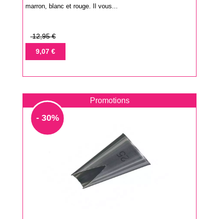
marron, blanc et rouge. Il vous...
Prix
12,95 €
de
Prix
9,07 €
base
Promotions
- 30%