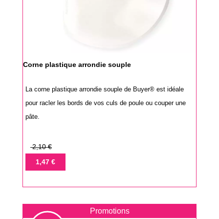
Corne plastique arrondie souple
La corne plastique arrondie souple de Buyer® est idéale
pour racler les bords de vos culs de poule ou couper une
pâte.
Prix
2,10 €
de
Prix
1,47 €
base
Promotions