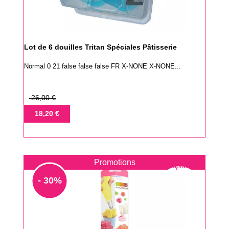
Lot de 6 douilles Tritan Spéciales Pâtisserie
Normal 0 21 false false false FR X-NONE X-NONE...
Prix
26,00 €
de
Prix
18,20 €
base
Promotions
Rupture
- 30%