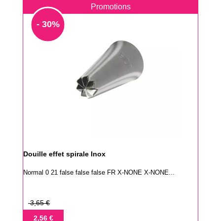
Promotions
- 30%
Douille effet spirale Inox
Normal 0 21 false false false FR X-NONE X-NONE...
Prix
3,65 €
de
Prix
2,56 €