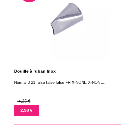
Douille à ruban Inox
Normal 0 21 false false false FR X-NONE X-NONE...
Prix
4,25 €
de
Prix
2,98 €
base