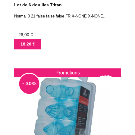
Lot de 6 douilles Tritan
Normal 0 21 false false false FR X-NONE X-NONE...
Prix
26,00 €
de
Prix
18,20 €
base
Promotions
Rupture
- 30%