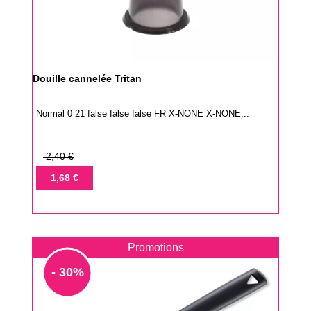
Douille cannelée Tritan
Normal 0 21 false false false FR X-NONE X-NONE...
Prix
2,40 €
de
Prix
1,68 €
base
Promotions
- 30%