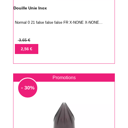
Douille Unie Inox
Normal 0 21 false false false FR X-NONE X-NONE...
Prix
3,65 €
de
Prix
2,56 €
base
Promotions
- 30%