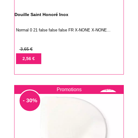
Douille Saint Honoré Inox
Normal 0 21 false false false FR X-NONE X-NONE...
Prix
3,65 €
de
Prix
2,56 €
base
Rupture
Promotions
- 30%