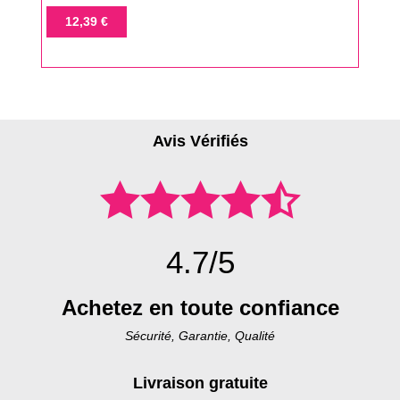
de
Prix
12,39 €
base
Avis Vérifiés
4.7/5
Achetez en toute confiance
Sécurité, Garantie, Qualité
Livraison gratuite