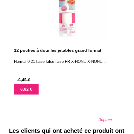
12 poches à douilles jetables grand format
Normal 0 21 false false false FR X-NONE X-NONE...
Prix
9,45 €
de
Prix
6,62 €
base
Rupture
Les clients qui ont acheté ce produit ont