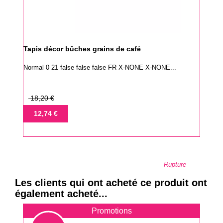
Tapis décor bûches grains de café
Normal 0 21 false false false FR X-NONE X-NONE...
Prix
18,20 €
de
Prix
12,74 €
base
Rupture
Les clients qui ont acheté ce produit ont
également acheté...
Promotions