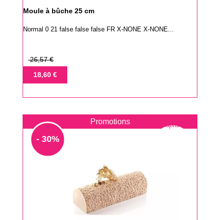
Moule à bûche 25 cm
Normal 0 21 false false false FR X-NONE X-NONE...
Prix
26,57 €
de
Prix
18,60 €
base
Promotions
Rupture
- 30%