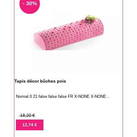
- 30%
Tapis décor bûches pois
Normal 0 21 false false false FR X-NONE X-NONE...
Prix
18,20 €
de
Prix
12,74 €
base