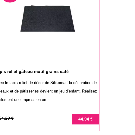
pis relief gâteau motif grains café
c le tapis relief de décor de Silikomart la décoration de
teaux et de pâtisseries devient un jeu d’enfant. Réalisez
cilement une impression en...
ix
ix
64,20 €
44,94 €
se