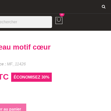
Connexion
0
teau motif cœur
ce :
MF_11426
TC
ÉCONOMISEZ 30%
er au panier