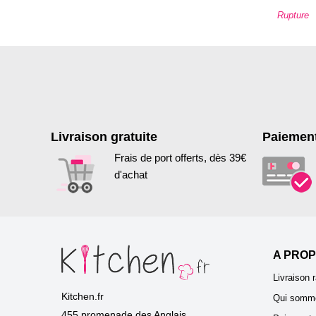
Rupture
Livraison gratuite
Paiement
Frais de port offerts, dès 39€
d'achat
A PROP
Livraison r
Kitchen.fr
Qui somm
455 promenade des Anglais