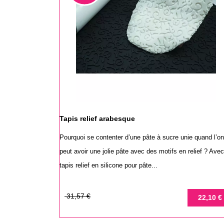
Tapis relief arabesque
Pourquoi se contenter d’une pâte à sucre unie quand l’o
peut avoir une jolie pâte avec des motifs en relief ? Avec
tapis relief en silicone pour pâte...
Prix
Prix
31,57 €
22,10 €
de
base