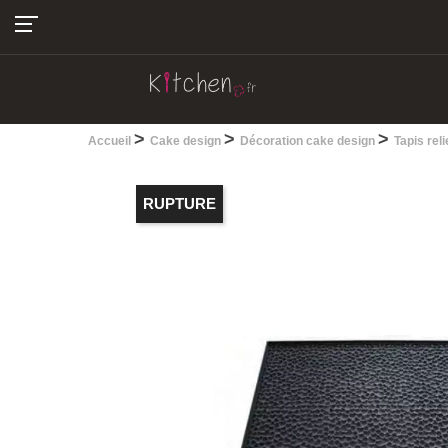
04.22.13.28.30
>
>
>
Accueil
Cake design
Décoration cake design
Tapis rel
RUPTURE