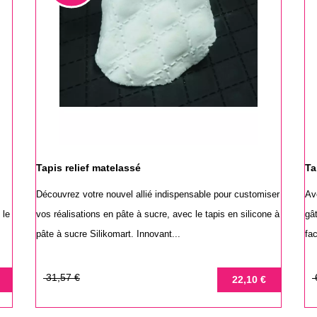
Tapis relief matelassé
Ta
n
Découvrez votre nouvel allié indispensable pour customiser
Ave
 le
vos réalisations en pâte à sucre, avec le tapis en silicone à
gâ
pâte à sucre Silikomart. Innovant...
fa
Prix
Prix
Pr
Pr
31,57 €
22,10 €
de
de
base
ba