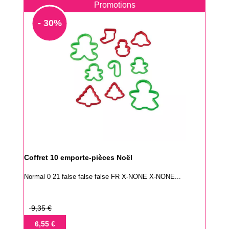
Promotions
- 30%
Coffret 10 emporte-pièces Noël
Normal 0 21 false false false FR X-NONE X-NONE...
Prix
9,35 €
de
Prix
6,55 €