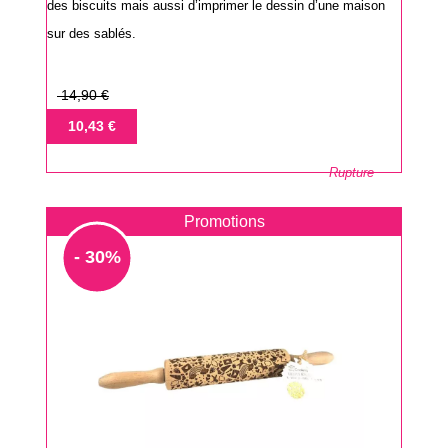
des biscuits mais aussi d’imprimer le dessin d’une maison
sur des sablés.
Prix
14,90 €
de
Prix
10,43 €
base
Rupture
Promotions
- 30%