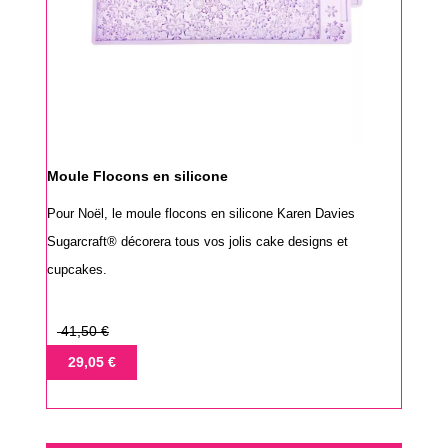
Moule Flocons en silicone
Pour Noël, le moule flocons en silicone Karen Davies
Sugarcraft® décorera tous vos jolis cake designs et
cupcakes.
Prix
41,50 €
de
Prix
29,05 €
base