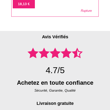
de
Prix
18,13 €
base
Rupture
Avis Vérifiés
4.7/5
Achetez en toute confiance
Sécurité, Garantie, Qualité
Livraison gratuite