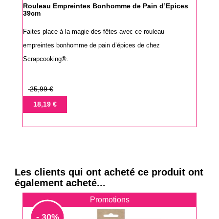
Rouleau Empreintes Bonhomme de Pain d’Epices
39cm
Faites place à la magie des fêtes avec ce rouleau
empreintes bonhomme de pain d’épices de chez
Scrapcooking®.
Prix
25,99 €
de
Prix
18,19 €
base
Les clients qui ont acheté ce produit ont
également acheté...
Promotions
- 30%