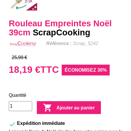
Rouleau Empreintes Noël
39cm
ScrapCooking
Référence :
Scrap_5242
25,99 €
18,19 €
TTC
ÉCONOMISEZ 30%
Quantité

Ajouter au panier

Expédition immédiate