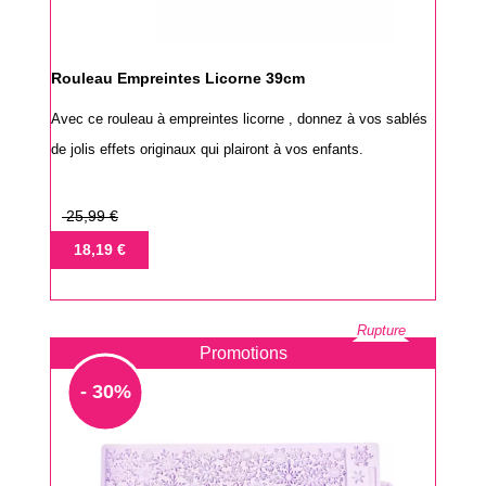
Rouleau Empreintes Licorne 39cm
Avec ce rouleau à empreintes licorne , donnez à vos sablés
de jolis effets originaux qui plairont à vos enfants.
Prix
25,99 €
de
Prix
18,19 €
base
Rupture
Promotions
- 30%