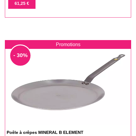
de
Prix
61,25 €
base
Promotions
- 30%
Poêle à crêpes MINERAL B ELEMENT