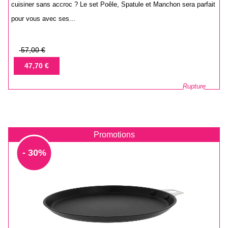
cuisiner sans accroc ? Le set Poêle, Spatule et Manchon sera parfait
pour vous avec ses...
Prix
57,00 €
de
Prix
47,70 €
base
Rupture
Promotions
- 30%