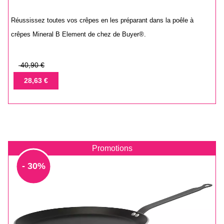
Réussissez toutes vos crêpes en les préparant dans la poêle à
crêpes Mineral B Element de chez de Buyer®.
Prix
40,90 €
de
Prix
28,63 €
base
Promotions
- 30%