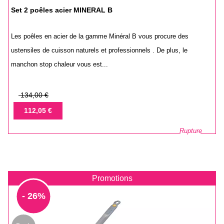
Set 2 poêles acier MINERAL B
Les poêles en acier de la gamme Minéral B vous procure des
ustensiles de cuisson naturels et professionnels . De plus, le
manchon stop chaleur vous est...
Prix
134,00 €
de
Prix
112,05 €
base
Rupture
Promotions
- 26%