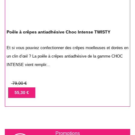
Poêle à crêpes antiadhésive Choc Intense TWISTY
Et si vous pouviez confectionner des crêpes moelleuses et dorées en
un clin d’œil ? La poêle à crêpes antiadhésive de la gamme CHOC
INTENSE vient remplir...
Prix
79,00 €
de
Prix
55,30 €
base
Promotions