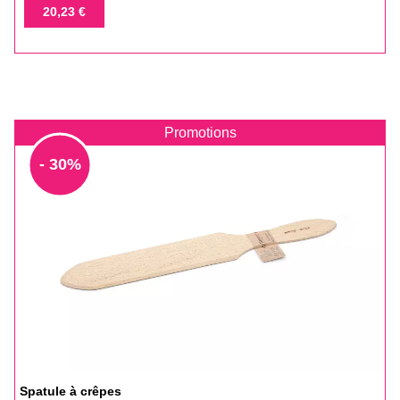
de
Prix
20,23 €
base
Promotions
- 30%
Spatule à crêpes