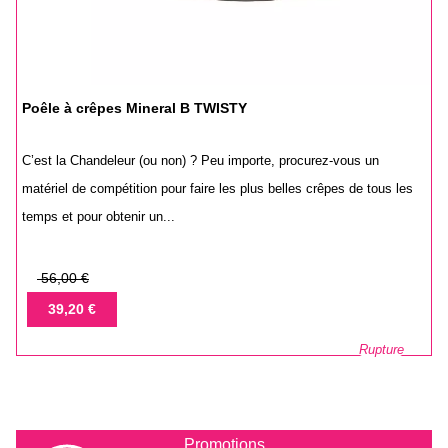
Poêle à crêpes Mineral B TWISTY
C’est la Chandeleur (ou non) ? Peu importe, procurez-vous un
matériel de compétition pour faire les plus belles crêpes de tous les
temps et pour obtenir un...
Prix
56,00 €
de
Prix
39,20 €
base
Rupture
Promotions