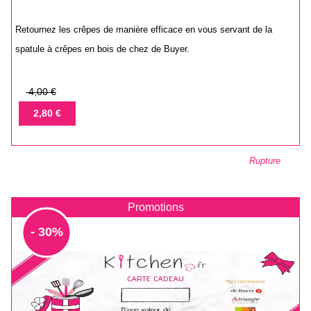
Retournez les crêpes de manière efficace en vous servant de la
spatule à crêpes en bois de chez de Buyer.
Prix
4,00 €
de
Prix
2,80 €
base
Rupture
Promotions
- 30%