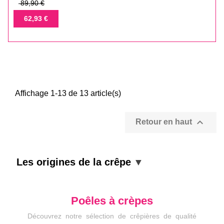
Prix
89,90 €
de
Prix
62,93 €
base
Affichage 1-13 de 13 article(s)

Retour en haut
Les origines de la crêpe
Poêles à crèpes
Découvrez notre sélection de crêpières de qualité