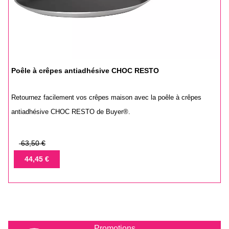
Poêle à crêpes antiadhésive CHOC RESTO
Retournez facilement vos crêpes maison avec la poêle à crêpes
antiadhésive CHOC RESTO de Buyer®.
Prix
63,50 €
de
Prix
44,45 €
base
Promotions