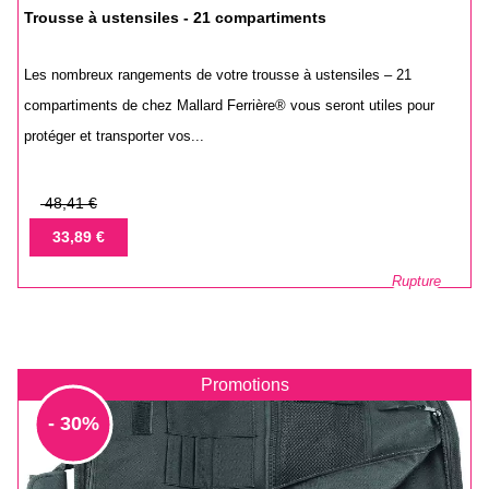
Trousse à ustensiles - 21 compartiments
Les nombreux rangements de votre trousse à ustensiles – 21
compartiments de chez Mallard Ferrière® vous seront utiles pour
protéger et transporter vos...
Prix
48,41 €
de
Prix
33,89 €
base
Rupture
Promotions
- 30%