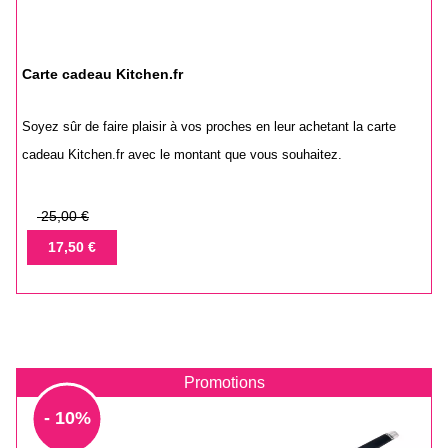
Carte cadeau Kitchen.fr
Soyez sûr de faire plaisir à vos proches en leur achetant la carte
cadeau Kitchen.fr avec le montant que vous souhaitez.
Prix
25,00 €
de
Prix
17,50 €
base
Promotions
- 10%