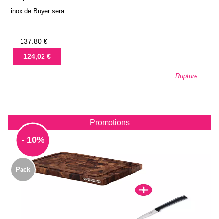
inox de Buyer sera...
Prix
137,80 €
de
Prix
124,02 €
base
Rupture
Promotions
- 10%
Pack