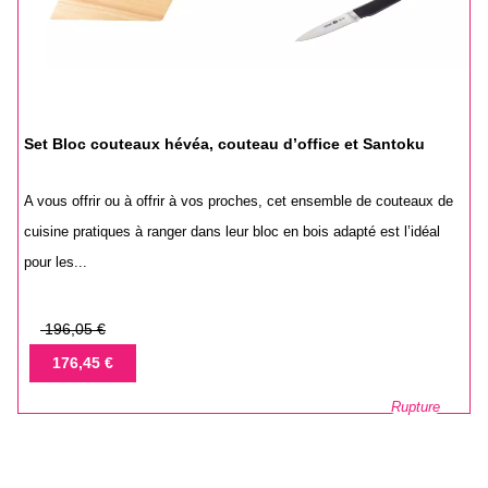
Set Bloc couteaux hévéa, couteau d’office et Santoku
A vous offrir ou à offrir à vos proches, cet ensemble de couteaux de
cuisine pratiques à ranger dans leur bloc en bois adapté est l’idéal
pour les...
Prix
196,05 €
de
Prix
176,45 €
base
Rupture