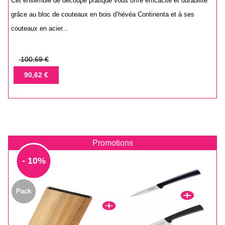
Cet ensemble de découpe pratique vous offre efficacité et durabilité
grâce au bloc de couteaux en bois d’hévéa Continenta et à ses
couteaux en acier...
Prix
100,69 €
de
Prix
90,62 €
base
Promotions
- 10%
Pack