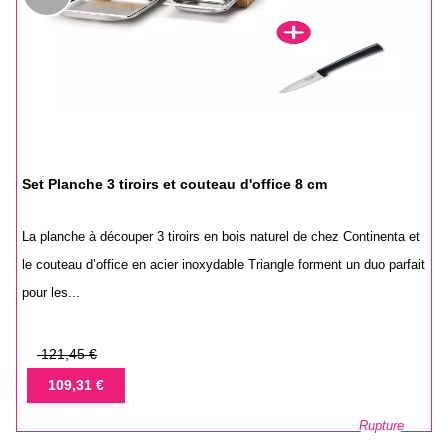
Set Planche 3 tiroirs et couteau d'office 8 cm
La planche à découper 3 tiroirs en bois naturel de chez Continenta et
le couteau d’office en acier inoxydable Triangle forment un duo parfait
pour les...
Prix
121,45 €
de
Prix
109,31 €
base
Rupture