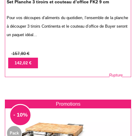
Set Planche 3 tiroirs et couteau d’office FK2 9 cm
Pour vos découpes d’aliments du quotidien, l’ensemble de la planche
à découper 3 tiroirs Continenta et le couteau d’office de Buyer seront
un paquet idéal...
Prix
157,80 €
de
Prix
142,02 €
base
Rupture
Promotions
- 10%
Pack