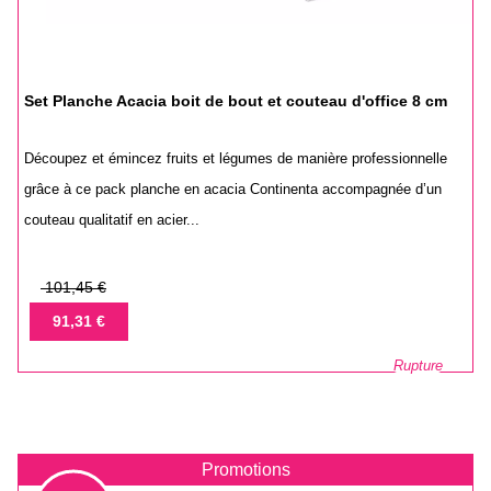
Set Planche Acacia boit de bout et couteau d'office 8 cm
Découpez et émincez fruits et légumes de manière professionnelle
grâce à ce pack planche en acacia Continenta accompagnée d’un
couteau qualitatif en acier...
Prix
101,45 €
de
Prix
91,31 €
base
Rupture
Promotions