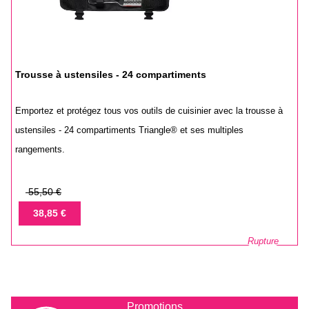
Trousse à ustensiles - 24 compartiments
Emportez et protégez tous vos outils de cuisinier avec la trousse à
ustensiles - 24 compartiments Triangle® et ses multiples
rangements.
Prix
55,50 €
de
Prix
38,85 €
base
Rupture
Promotions