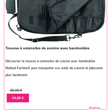
Trousse à ustensiles de cuisine avec bandoulière
Découvrez la trousse à ustensiles de cuisine avec bandoulière
Mallard Ferrière® pour transporter vos outils de cuisine et pâtisserie
plus facilement.
Prix
35,65 €
de
Prix
24,96 €
base
Rupture