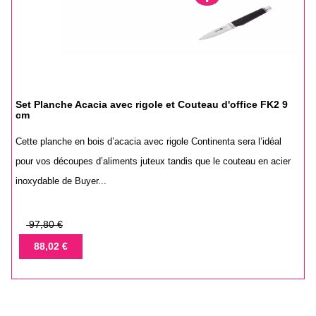
Set Planche Acacia avec rigole et Couteau d'office FK2 9
cm
Cette planche en bois d’acacia avec rigole Continenta sera l’idéal
pour vos découpes d’aliments juteux tandis que le couteau en acier
inoxydable de Buyer...
Prix
97,80 €
de
Prix
88,02 €
base