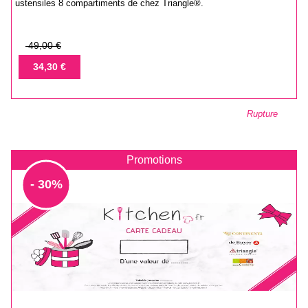
ustensiles 8 compartiments de chez Triangle®.
Prix
49,00 €
de
Prix
34,30 €
base
Rupture
Promotions
- 30%