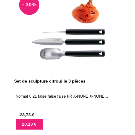
- 30%
Set de sculpture citrouille 3 pièces
Normal 0 21 false false false FR X-NONE X-NONE...
Prix
28,75 €
de
Prix
20,13 €
base