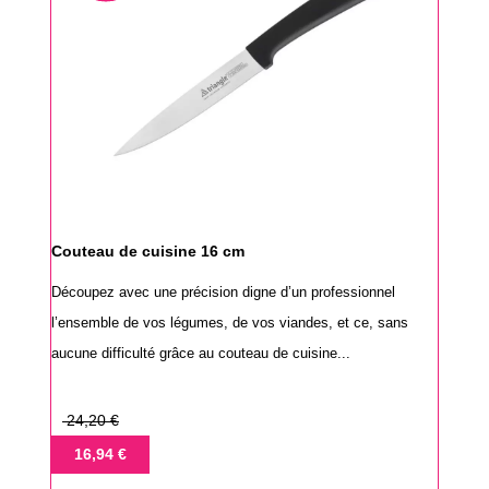
Couteau de cuisine 16 cm
Découpez avec une précision digne d’un professionnel
l’ensemble de vos légumes, de vos viandes, et ce, sans
aucune difficulté grâce au couteau de cuisine...
Prix
24,20 €
de
Prix
16,94 €
base