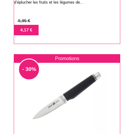
d’éplucher les fruits et les légumes de...
Prix
5,95 €
de
Prix
4,17 €
base
Promotions
- 30%