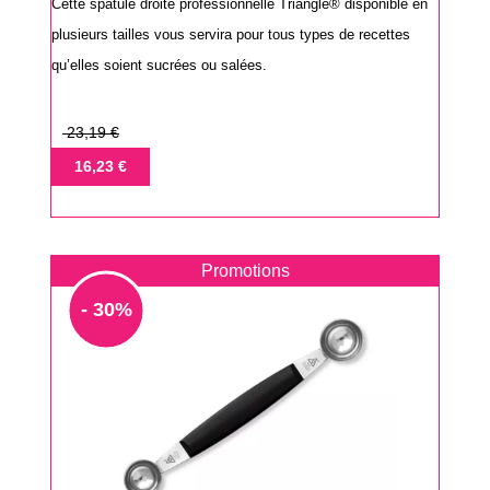
Cette spatule droite professionnelle Triangle® disponible en
plusieurs tailles vous servira pour tous types de recettes
qu’elles soient sucrées ou salées.
Prix
23,19 €
de
Prix
16,23 €
base
Promotions
- 30%