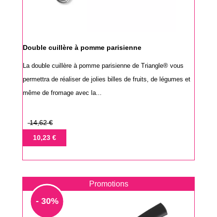
Double cuillère à pomme parisienne
La double cuillère à pomme parisienne de Triangle® vous
permettra de réaliser de jolies billes de fruits, de légumes et
même de fromage avec la...
Prix
14,62 €
de
Prix
10,23 €
base
Promotions
- 30%