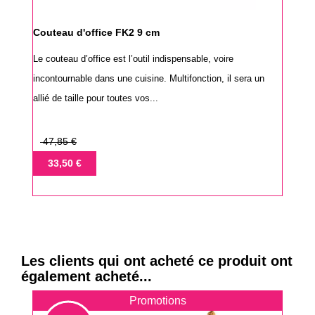
Couteau d'office FK2 9 cm
Le couteau d’office est l’outil indispensable, voire
incontournable dans une cuisine. Multifonction, il sera un
allié de taille pour toutes vos...
Prix
47,85 €
de
Prix
33,50 €
base
Les clients qui ont acheté ce produit ont
également acheté...
Promotions