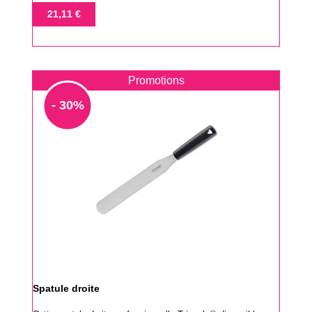
de
Prix
21,11 €
base
Promotions
- 30%
Spatule droite