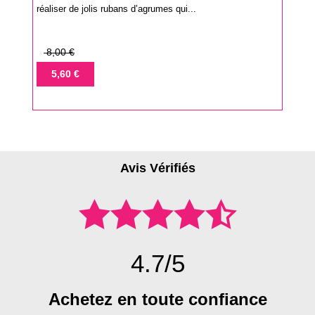
réaliser de jolis rubans d’agrumes qui...
Prix
8,00 €
de
Prix
5,60 €
base
Avis Vérifiés
4.7/5
Achetez en toute confiance