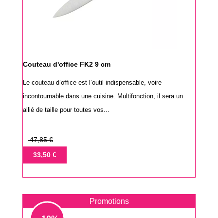
Couteau d'office FK2 9 cm
Le couteau d’office est l’outil indispensable, voire
incontournable dans une cuisine. Multifonction, il sera un
allié de taille pour toutes vos...
Prix
47,85 €
de
Prix
33,50 €
base
Promotions