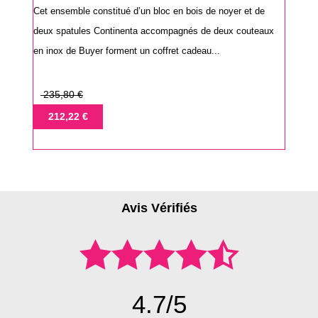
Cet ensemble constitué d’un bloc en bois de noyer et de
deux spatules Continenta accompagnés de deux couteaux
en inox de Buyer forment un coffret cadeau...
Prix
235,80 €
de
Prix
212,22 €
base
Avis Vérifiés
4.7/5