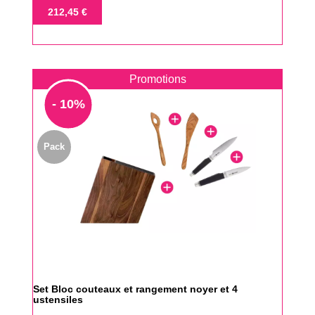
de
Prix
212,45 €
base
Promotions
- 10%
Pack
Set Bloc couteaux et rangement noyer et 4
ustensiles