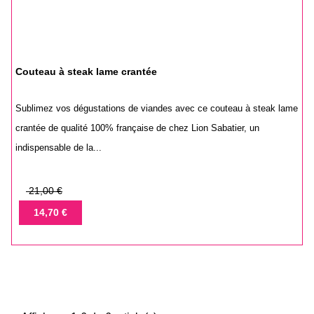
Couteau à steak lame crantée
Sublimez vos dégustations de viandes avec ce couteau à steak lame
crantée de qualité 100% française de chez Lion Sabatier, un
indispensable de la...
Prix
21,00 €
de
Prix
14,70 €
base