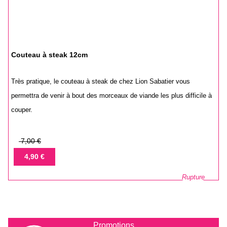
Couteau à steak 12cm
Très pratique, le couteau à steak de chez Lion Sabatier vous
permettra de venir à bout des morceaux de viande les plus difficile à
couper.
Prix
7,00 €
de
Prix
4,90 €
base
Rupture
Promotions