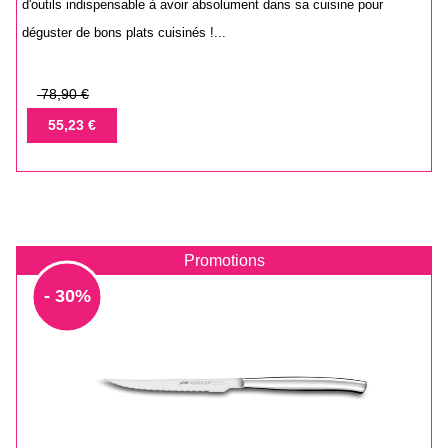
d'outils indispensable à avoir absolument dans sa cuisine pour
déguster de bons plats cuisinés !...
Prix
78,90 €
de
Prix
55,23 €
base
Promotions
- 30%