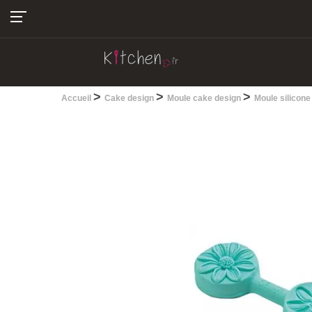
04.22.13.28.30
>
>
>
Accueil
Cake design
Moule cake design
Moule silicone