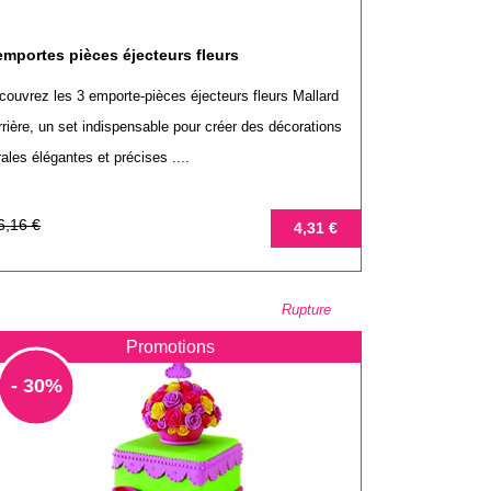
emportes pièces éjecteurs fleurs
couvrez les 3 emporte-pièces éjecteurs fleurs Mallard
rrière, un set indispensable pour créer des décorations
rales élégantes et précises ....
ix
ix
6,16 €
4,31 €
se
Rupture
Promotions
- 30%