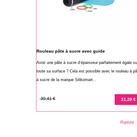
Rouleau pâte à sucre avec guide
Avoir une pâte à sucre d’épaisseur parfaitement égale su
toute sa surface ? Cela est possible avec le rouleau à p
à sucre de la marque Silikomart...
Prix
Prix
30,41 €
21,29 €
de
base
Rupture