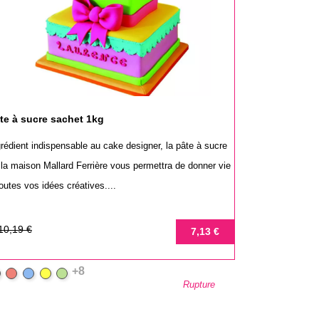
te à sucre sachet 1kg
grédient indispensable au cake designer, la pâte à sucre
 la maison Mallard Ferrière vous permettra de donner vie
outes vos idées créatives....
ix
ix
10,19 €
7,13 €
se
+8
lanc
Rouge
Bleu
Jaune
Vert
Rupture