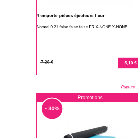
4 emporte-pièces éjecteurs fleur
Normal 0 21 false false false FR X-NONE X-NONE...
Prix
Prix
7,28 €
5,10 €
de
base
Rupture
Promotions
- 30%