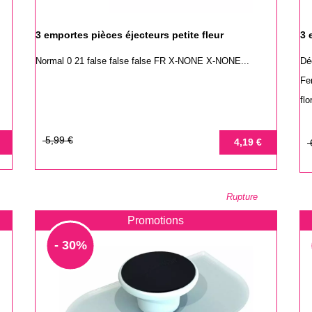
3 emportes pièces éjecteurs petite fleur
3 
Normal 0 21 false false false FR X-NONE X-NONE...
Dé
Fe
flo
Prix
Prix
5,99 €
Pr
Pr
4,19 €
de
de
base
ba
Rupture
Promotions
- 30%