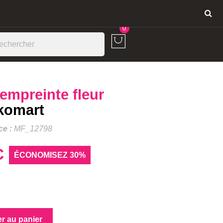
Connexion
0
empreinte fleur
ikomart
ce :
MF_12798
C
ÉCONOMISEZ 30%
er au panier