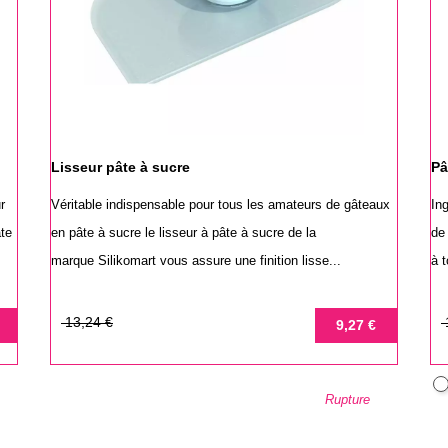
Lisseur pâte à sucre
Pâ
r
Véritable indispensable pour tous les amateurs de gâteaux
In
âte
en pâte à sucre le lisseur à pâte à sucre de la
de
marque Silikomart vous assure une finition lisse...
à t
Prix
Prix
Pr
Pr
13,24 €
9,27 €
de
de
base
ba
B
Rupture