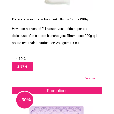
Pâte à sucre blanche goût Rhum Coco 200g
Envie de nouveauté ? Laissez-vous séduire par cette
délicieuse pâte à sucre blanche goût Rhum coco 200g qui
pourra recouvrir la surface de vos gâteaux ou...
Prix
4,10 €
de
Prix
2,87 €
base
Rupture
Promotions
- 30%