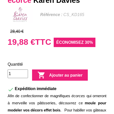
écorce
Karen Davies
Référence :
CS_KD165
28,40 €
19,88 €
TTC
ÉCONOMISEZ 30%
Quantité

Ajouter au panier

Expédition immédiate
Afin de confectionner de magnifiques
écorces
qui orneront
à merveille vos pâtisseries, découvrez ce
moule pour
modeler vos décors effet bois
. Pour habiller vos gâteaux