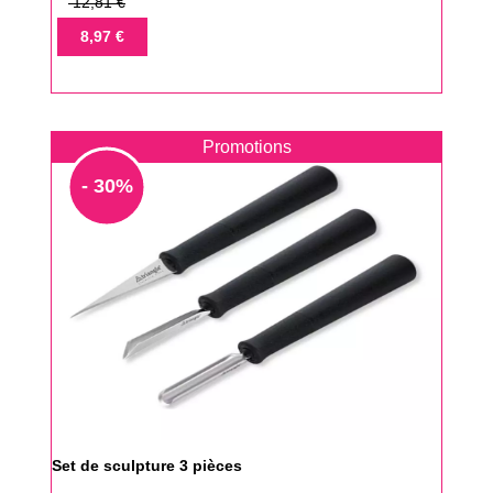
Prix
12,81 €
de
Prix
8,97 €
base
Promotions
- 30%
Set de sculpture 3 pièces