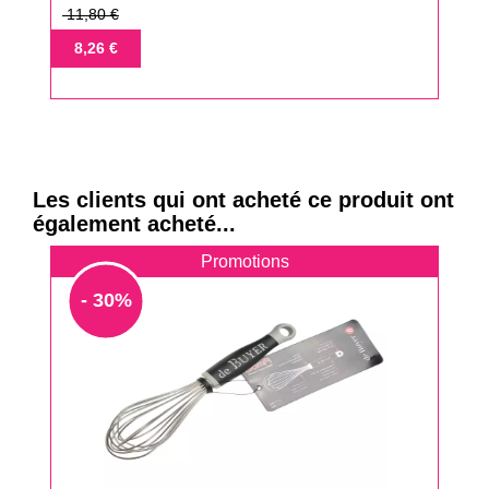
Prix
11,80 €
de
Prix
8,26 €
base
Les clients qui ont acheté ce produit ont
également acheté...
Promotions
- 30%