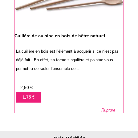
Cuillère de cuisine en bois de hêtre naturel
La cuillère en bois est l’élément à acquérir si ce n’est pas
déjà fait ! En effet, sa forme singulière et pointue vous
permettra de racler l’ensemble de...
Prix
2,50 €
de
Prix
1,75 €
base
Rupture