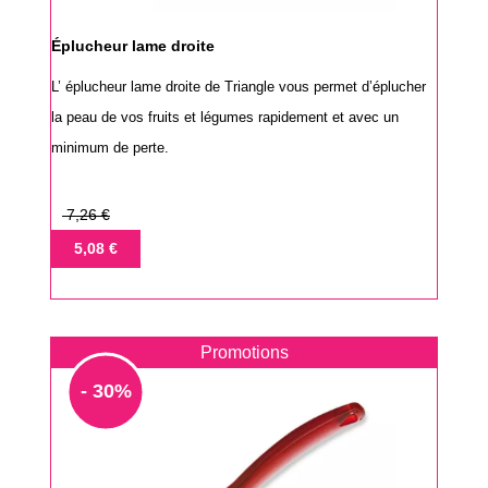
Éplucheur lame droite
L’ éplucheur lame droite de Triangle vous permet d’éplucher
la peau de vos fruits et légumes rapidement et avec un
minimum de perte.
Prix
7,26 €
de
Prix
5,08 €
base
Promotions
- 30%