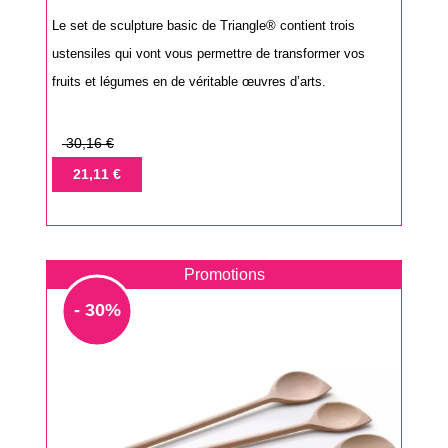
Le set de sculpture basic de Triangle® contient trois
ustensiles qui vont vous permettre de transformer vos
fruits et légumes en de véritable œuvres d’arts.
Prix
30,16 €
de
Prix
21,11 €
base
Promotions
- 30%