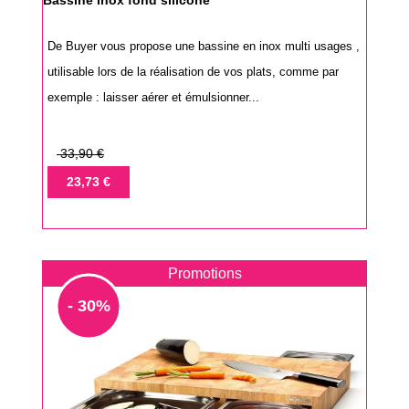
Bassine inox fond silicone
De Buyer vous propose une bassine en inox multi usages ,
utilisable lors de la réalisation de vos plats, comme par
exemple : laisser aérer et émulsionner...
Prix
33,90 €
de
Prix
23,73 €
base
Promotions
- 30%