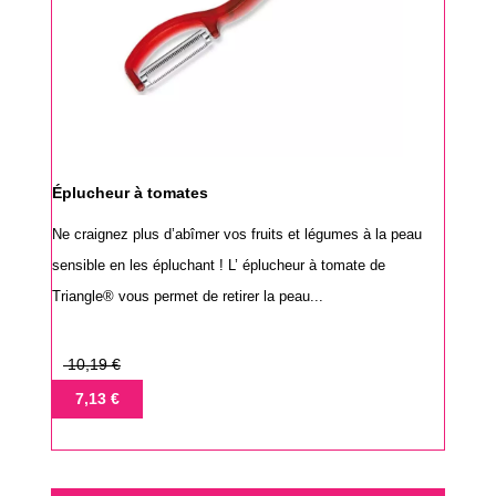
Éplucheur à tomates
Ne craignez plus d’abîmer vos fruits et légumes à la peau
sensible en les épluchant ! L’ éplucheur à tomate de
Triangle® vous permet de retirer la peau...
Prix
10,19 €
de
Prix
7,13 €
base