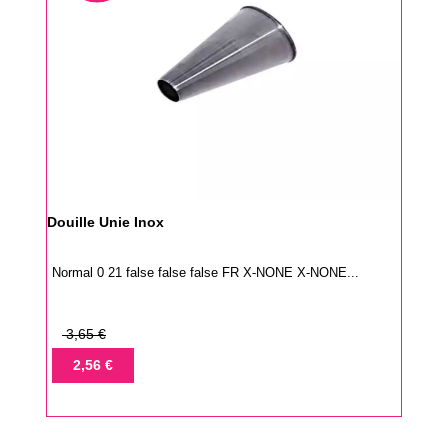
Douille Unie Inox
Normal 0 21 false false false FR X-NONE X-NONE...
Prix
3,65 €
de
Prix
2,56 €
base