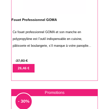
Fouet Professionnel GOMA
Ce fouet professionnel GOMA et son manche en
polypropylène est l’outil indispensable en cuisine,
pâtisserie et boulangerie, s’il manque à votre panoplie...
Prix
37,80 €
de
Prix
26,46 €
base
Promotions
- 30%