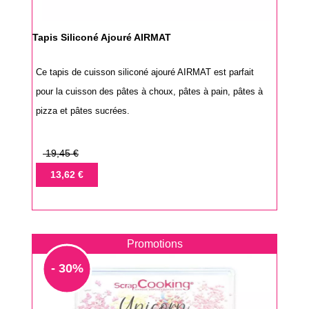
Tapis Siliconé Ajouré AIRMAT
Ce tapis de cuisson siliconé ajouré AIRMAT est parfait
pour la cuisson des pâtes à choux, pâtes à pain, pâtes à
pizza et pâtes sucrées.
Prix
19,45 €
de
Prix
13,62 €
base
Promotions
- 30%