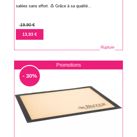
salées sans effort. 🍮 Grâce à sa qualité...
Prix
19,90 €
de
Prix
13,93 €
base
Rupture
Promotions
- 30%