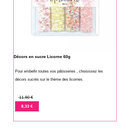
Décors en sucre Licorne 60g
Pour embellir toutes vos pâtisseries , choisissez les
décors sucrés sur le thème des licornes.
Prix
11,90 €
de
Prix
8,33 €
base