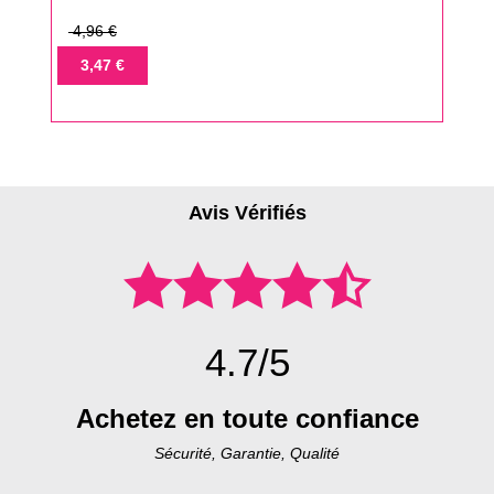
Prix
4,96 €
de
Prix
3,47 €
base
Avis Vérifiés
4.7/5
Achetez en toute confiance
Sécurité, Garantie, Qualité