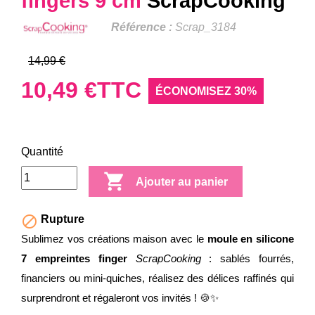
fingers 9 cm
ScrapCooking
Référence :
Scrap_3184
14,99 €
10,49 €
TTC
ÉCONOMISEZ 30%
Quantité

Ajouter au panier

Rupture
Sublimez vos créations maison avec le
moule en silicone
7 empreintes finger
ScrapCooking
: sablés fourrés,
financiers ou mini-quiches, réalisez des délices raffinés qui
surprendront et régaleront vos invités ! 🍪✨