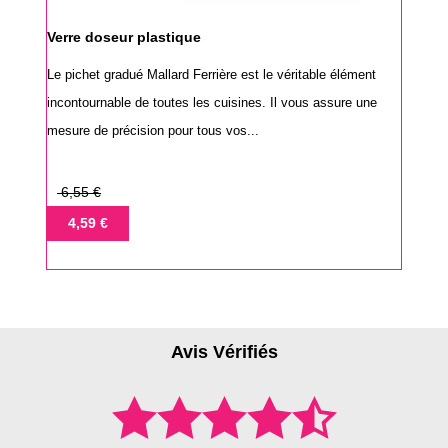
Verre doseur plastique
Le pichet gradué Mallard Ferrière est le véritable élément
incontournable de toutes les cuisines. Il vous assure une
mesure de précision pour tous vos...
Prix
6,55 €
de
Prix
4,59 €
base
Avis Vérifiés