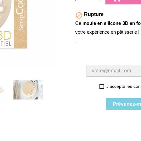

Rupture
Ce
moule en silicone 3D en f
votre expérience en pâtisserie !
.
J'accepte les cond
Prévenez-mo