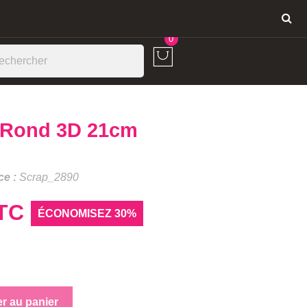
Connexion
0
e Rond 3D 21cm
ce :
Scrap_2890
TC
ÉCONOMISEZ 30%
er au panier