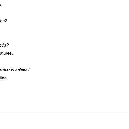
s.
ion?
acés?
atures.
parations salées?
ttes.