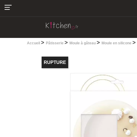
04.22.13.28.30
>
>
>
Accueil
Pâtisserie
Moule à gâteau
Moule en silicone
RUPTURE