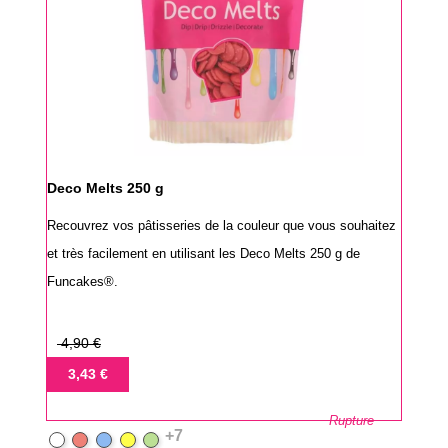
Deco Melts 250 g
Recouvrez vos pâtisseries de la couleur que vous souhaitez
et très facilement en utilisant les Deco Melts 250 g de
Funcakes®.
Prix
4,90 €
de
Prix
3,43 €
base
Rupture
+7
Blanc
Rouge
Bleu
Jaune
Vert