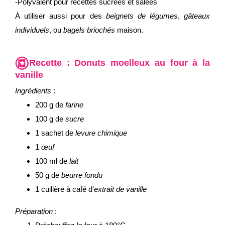
-Polyvalent pour recettes sucrées et salées
À utiliser aussi pour des
beignets de légumes
,
gâteaux
individuels
, ou
bagels briochés
maison.
Recette :
Donuts moelleux au four à la
vanille
Ingrédients
:
200 g de
farine
100 g de
sucre
1 sachet de
levure chimique
1
œuf
100 ml de
lait
50 g de
beurre fondu
1 cuillère à café d’
extrait de vanille
Préparation
: