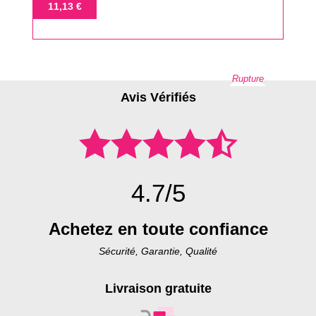
de
Prix
11,13 €
base
Rupture
Avis Vérifiés
4.7/5
Achetez en toute confiance
Sécurité, Garantie, Qualité
Livraison gratuite