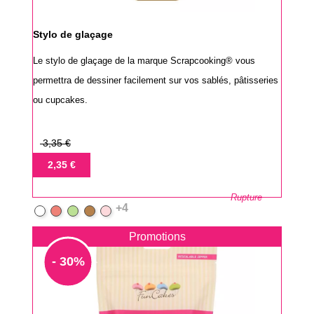
Stylo de glaçage
Le stylo de glaçage de la marque Scrapcooking® vous
permettra de dessiner facilement sur vos sablés, pâtisseries
ou cupcakes.
Prix
3,35 €
de
Prix
2,35 €
base
Rupture
+4
Blanc
Rouge
Vert
Marron
Rose
Promotions
- 30%