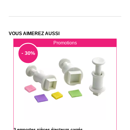
VOUS AIMEREZ AUSSI
Promotions
- 30%
3 emportes pièces éjecteurs carrés