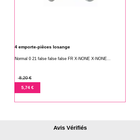
4 emporte-pièces losange
Normal 0 21 false false false FR X-NONE X-NONE...
Prix
8,20 €
de
Prix
5,74 €
base
Avis Vérifiés