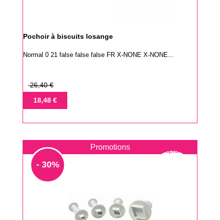
Pochoir à biscuits losange
Normal 0 21 false false false FR X-NONE X-NONE...
Prix
26,40 €
de
Prix
18,48 €
base
Promotions
Rupture
- 30%