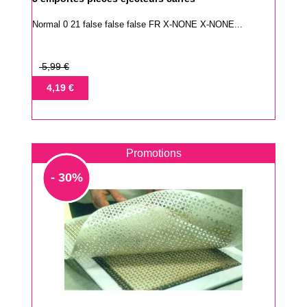
Normal 0 21 false false false FR X-NONE X-NONE...
Prix
5,99 €
de
Prix
4,19 €
base
Promotions
- 30%