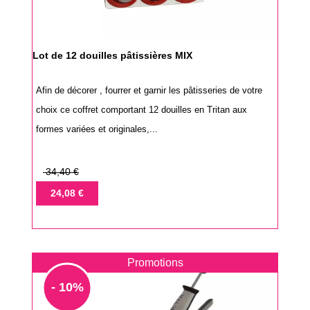
Lot de 12 douilles pâtissières MIX
Afin de décorer , fourrer et garnir les pâtisseries de votre
choix ce coffret comportant 12 douilles en Tritan aux
formes variées et originales,...
Prix
34,40 €
de
Prix
24,08 €
base
Promotions
- 10%