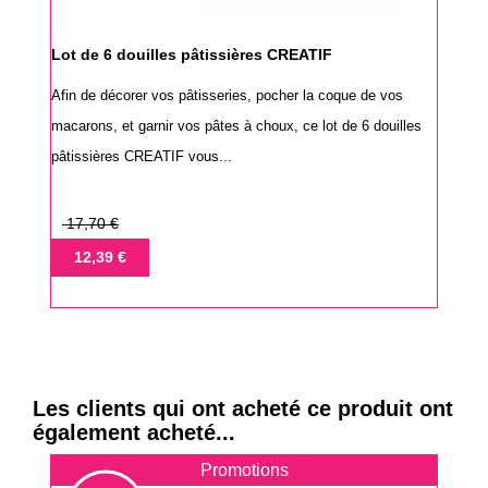
Lot de 6 douilles pâtissières CREATIF
Afin de décorer vos pâtisseries, pocher la coque de vos
macarons, et garnir vos pâtes à choux, ce lot de 6 douilles
pâtissières CREATIF vous...
Prix
17,70 €
de
Prix
12,39 €
base
Les clients qui ont acheté ce produit ont
également acheté...
Promotions