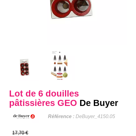
Lot de 6 douilles
pâtissières GEO
De Buyer
Référence :
DeBuyer_4150.05
17,70 €