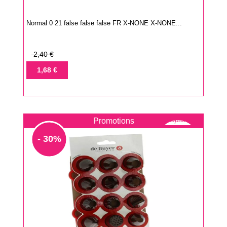
Normal 0 21 false false false FR X-NONE X-NONE...
Prix
2,40 €
de
Prix
1,68 €
base
Rupture
Promotions
- 30%