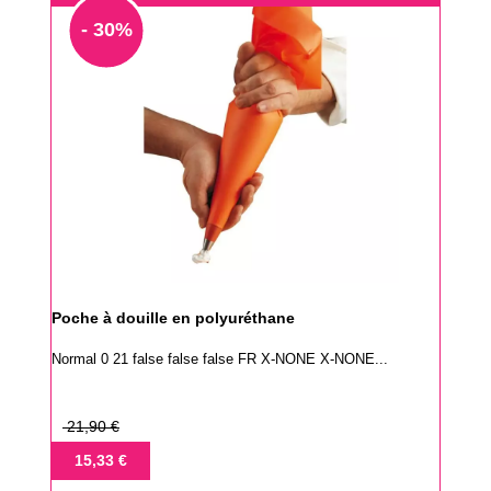
- 30%
Poche à douille en polyuréthane
Normal 0 21 false false false FR X-NONE X-NONE...
Prix
21,90 €
de
Prix
15,33 €
base