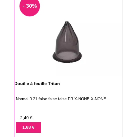
- 30%
Douille à feuille Tritan
Normal 0 21 false false false FR X-NONE X-NONE...
Prix
2,40 €
de
Prix
1,68 €
base