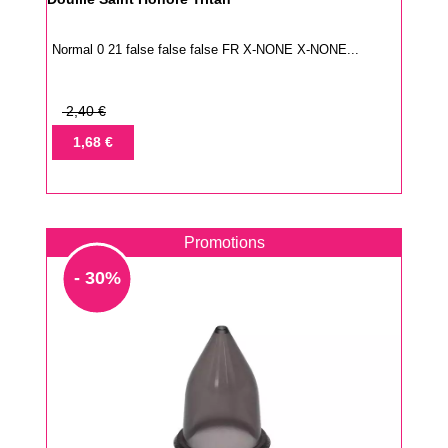
Normal 0 21 false false false FR X-NONE X-NONE...
Prix
2,40 €
de
Prix
1,68 €
base
Promotions
- 30%