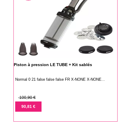
Piston à pression LE TUBE + Kit sablés
Normal 0 21 false false false FR X-NONE X-NONE...
Prix
100,90 €
de
Prix
90,81 €
base