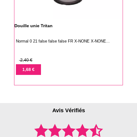
Douille unie Tritan
Normal 0 21 false false false FR X-NONE X-NONE...
Prix
2,40 €
de
Prix
1,68 €
base
Avis Vérifiés