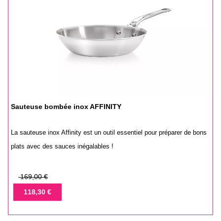
Sauteuse bombée inox AFFINITY
La sauteuse inox Affinity est un outil essentiel pour préparer de bons
plats avec des sauces inégalables !
Prix
169,00 €
de
Prix
118,30 €
base