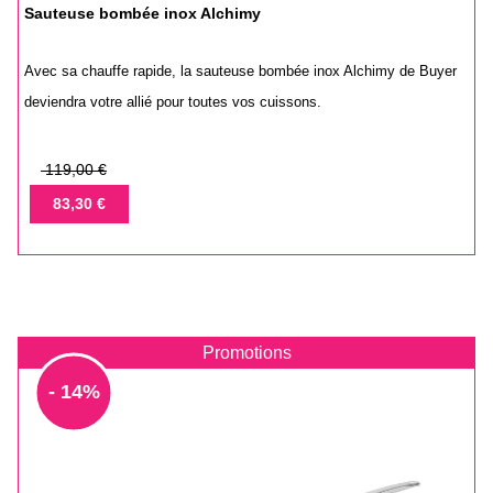
Sauteuse bombée inox Alchimy
Avec sa chauffe rapide, la sauteuse bombée inox Alchimy de Buyer
deviendra votre allié pour toutes vos cuissons.
Prix
119,00 €
de
Prix
83,30 €
base
Promotions
- 14%