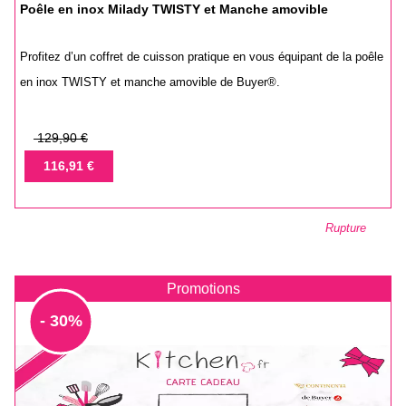
Poêle en inox Milady TWISTY et Manche amovible
Profitez d’un coffret de cuisson pratique en vous équipant de la poêle
en inox TWISTY et manche amovible de Buyer®.
Prix
129,90 €
de
Prix
116,91 €
base
Rupture
Promotions
- 30%