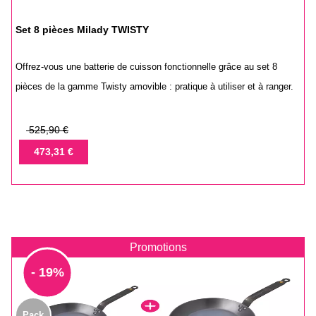
Set 8 pièces Milady TWISTY
Offrez-vous une batterie de cuisson fonctionnelle grâce au set 8
pièces de la gamme Twisty amovible : pratique à utiliser et à ranger.
Prix
525,90 €
de
Prix
473,31 €
base
Promotions
- 19%
Pack