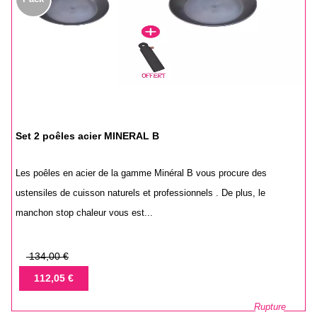
Set 2 poêles acier MINERAL B
Les poêles en acier de la gamme Minéral B vous procure des
ustensiles de cuisson naturels et professionnels . De plus, le
manchon stop chaleur vous est...
Prix
134,00 €
de
Prix
112,05 €
base
Rupture