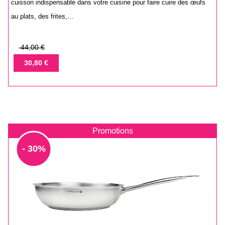
cuisson indispensable dans votre cuisine pour faire cuire des œufs
au plats, des frites,...
Prix
44,00 €
de
Prix
30,80 €
base
Promotions
- 30%