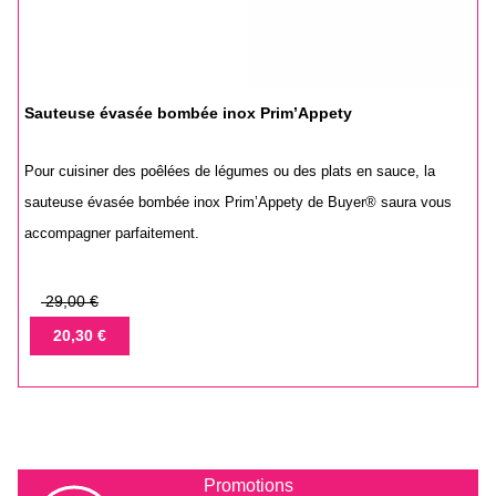
Sauteuse évasée bombée inox Prim’Appety
Pour cuisiner des poêlées de légumes ou des plats en sauce, la
sauteuse évasée bombée inox Prim’Appety de Buyer® saura vous
accompagner parfaitement.
Prix
29,00 €
de
Prix
20,30 €
base
Promotions