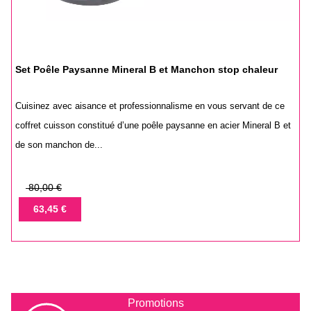
Set Poêle Paysanne Mineral B et Manchon stop chaleur
Cuisinez avec aisance et professionnalisme en vous servant de ce
coffret cuisson constitué d’une poêle paysanne en acier Mineral B et
de son manchon de...
Prix
80,00 €
de
Prix
63,45 €
base
Promotions