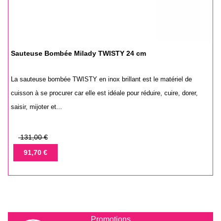
Sauteuse Bombée Milady TWISTY 24 cm
La sauteuse bombée TWISTY en inox brillant est le matériel de
cuisson à se procurer car elle est idéale pour réduire, cuire, dorer,
saisir, mijoter et...
Prix
131,00 €
de
Prix
91,70 €
base
Promotions