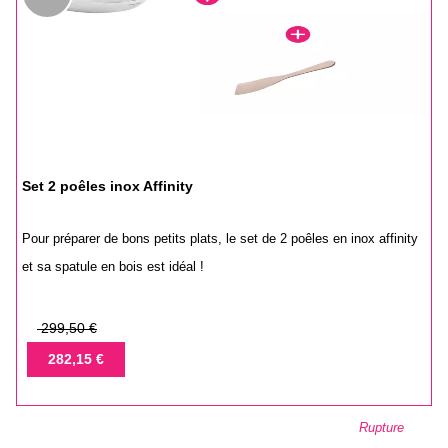
Set 2 poêles inox Affinity
Pour préparer de bons petits plats, le set de 2 poêles en inox affinity
et sa spatule en bois est idéal !
Prix
299,50 €
de
Prix
282,15 €
base
Rupture