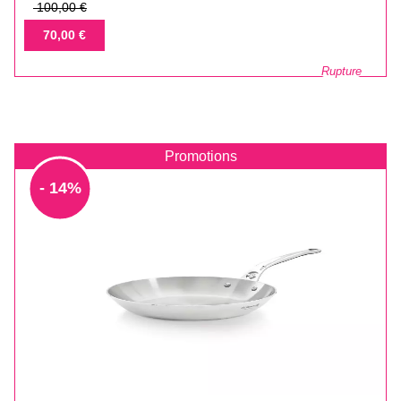
Prix
100,00 €
de
Prix
70,00 €
base
Rupture
Promotions
- 14%