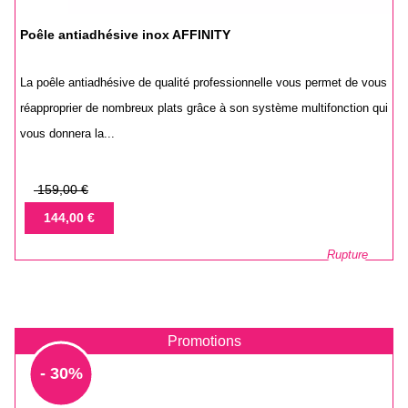
Poêle antiadhésive inox AFFINITY
La poêle antiadhésive de qualité professionnelle vous permet de vous
réapproprier de nombreux plats grâce à son système multifonction qui
vous donnera la...
Prix
159,00 €
de
Prix
144,00 €
base
Rupture
Promotions
- 30%