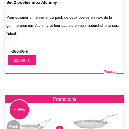
Set 2 poêles inox Alchimy
Pour cuisiner à merveille, ce pack de deux poêles en inox de la
gamme premium Alchimy et leur spatule en bois naturel offerte sera
l’idéal.
Prix
258,00 €
de
Prix
215,90 €
base
Rupture
Promotions
- 6%
Pack