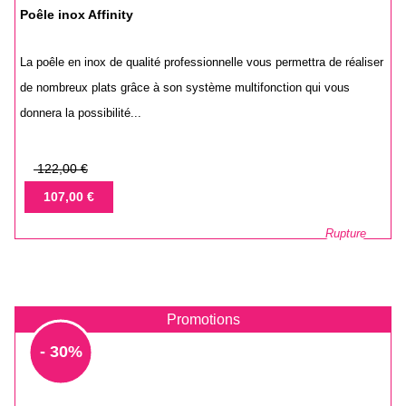
Poêle inox Affinity
La poêle en inox de qualité professionnelle vous permettra de réaliser
de nombreux plats grâce à son système multifonction qui vous
donnera la possibilité...
Prix
122,00 €
de
Prix
107,00 €
base
Rupture
Promotions
- 30%